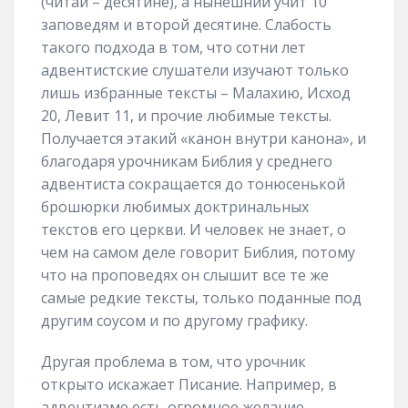
(читай – десятине), а нынешний учит 10
заповедям и второй десятине. Слабость
такого подхода в том, что сотни лет
адвентистские слушатели изучают только
лишь избранные тексты – Малахию, Исход
20, Левит 11, и прочие любимые тексты.
Получается этакий «канон внутри канона», и
благодаря урочникам Библия у среднего
адвентиста сокращается до тонюсенькой
брошюрки любимых доктринальных
текстов его церкви. И человек не знает, о
чем на самом деле говорит Библия, потому
что на проповедях он слышит все те же
самые редкие тексты, только поданные под
другим соусом и по другому графику.
Другая проблема в том, что урочник
открыто искажает Писание. Например, в
адвентизме есть огромное желание