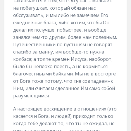
заключается в том, что Он у нас – мальчик
на побегушках, который обязан нас
обслуживать, и мы либо не замечаем Его
ежедневные блага, либо хотим, чтобы Он
делал их получше, побыстрее, и вообще
занялся чем-то другим, более нам полезным.
Путешественники по пустыням не говорят
спасибо за манну, им вообще-то нужна
колбаса; а толпе времен Иисуса, наоборот,
было бы неплохо поесть, а не кормиться
благочестивыми байками. Мы не в восторге
от Бога тоже потому, что «не совпадаем» с
Ним, или считаем сделанное Им само собой
разумеющимся.
А настоящее восхищение в отношениях (это
касается и Бога, и людей) приходит только
когда тебе делают то, что ты не ожидал, не
считал заслуженным, — тогда сердце