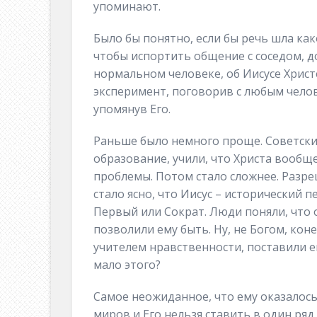
упоминают.
Было бы понятно, если бы речь шла как
чтобы испортить общение с соседом, д
нормальном человеке, об Иисусе Христ
эксперимент, поговорив с любым челов
упомянув Его.
Раньше было немного проще. Советски
образование, учили, что Христа вообще 
проблемы. Потом стало сложнее. Разр
стало ясно, что Иисус – исторический 
Первый или Сократ. Люди поняли, что 
позволили ему быть. Ну, не Богом, кон
учителем нравственности, поставили ег
мало этого?
Самое неожиданное, что ему оказалось 
миров и Его нельзя ставить в один ря