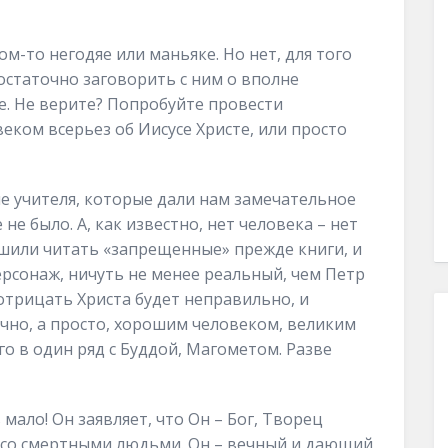
ом-то негодяе или маньяке. Но нет, для того
остаточно заговорить с ним о вполне
е. Не верите? Попробуйте провести
еком всерьез об Иисусе Христе, или просто
е учителя, которые дали нам замечательное
не было. А, как известно, нет человека – нет
ешили читать «запрещенные» прежде книги, и
персонаж, ничуть не менее реальный, чем Петр
отрицать Христа будет неправильно, и
ечно, а просто, хорошим человеком, великим
о в один ряд с Буддой, Магометом. Разве
мало! Он заявляет, что Он – Бог, Творец
д со смертными людьми. Он – вечный и дающий