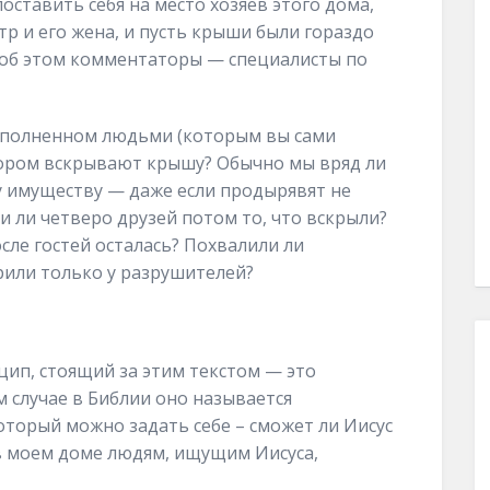
оставить себя на место хозяев этого дома,
тр и его жена, и пусть крыши были гораздо
ят об этом комментаторы — специалисты по
реполненном людьми (которым вы сами
отором вскрывают крышу? Обычно мы вряд ли
му имуществу — даже если продырявят не
и ли четверо друзей потом то, что вскрыли?
сле гостей осталась? Похвалили ли
рили только у разрушителей?
цип, стоящий за этим текстом — это
 случае в Библии оно называется
оторый можно задать себе – сможет ли Иисус
 в моем доме людям, ищущим Иисуса,