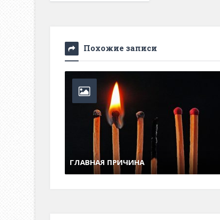
Похожие записи
С чем мы расстались
З
29 июня , 2017
0 Comments