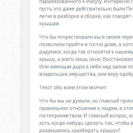
парализованного к Иисусу. Интересно п
пусть это даже действительно были Пе
легче в разборке и сборке, как говор
крышам.
Что бы почувствовали вы в своем пе
позволили прийти в гости) доме, в к
радуемся, когда так относятся к наше
крышу, а всего лишь окно. Восстановил
Или зияющая дыра в небо над залом по
владельцев имущества, или веру одоб
Текст обо всем этом молчит.
Что бы мы ни думали, но главный прин
правильное отношение к людям, в этом
гостеприимством. И главный вопрос, к
хоть когда-нибудь сделать так, чтобы
разрешалось «разбирать крышу»?