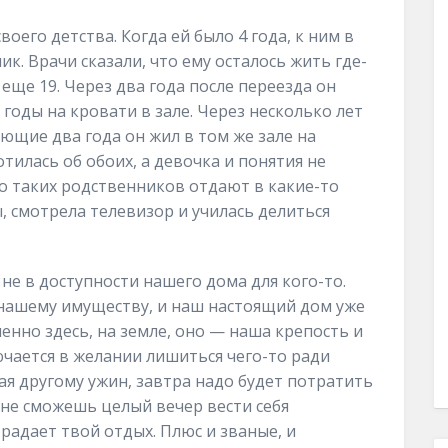
оего детства. Когда ей было 4 года, к ним в
. Врачи сказали, что ему осталось жить где-
 еще 19. Через два года после переезда он
годы на кровати в зале. Через несколько лет
ующие два года он жил в том же зале на
тилась об обоих, а девочка и понятия не
но таких родственников отдают в какие-то
, смотрела телевизор и училась делиться
 не в доступности нашего дома для кого-то.
 нашему имуществу, и наш настоящий дом уже
енно здесь, на земле, оно — наша крепость и
ючается в желании лишиться чего-то ради
ая другому ужин, завтра надо будет потратить
ы не сможешь целый вечер вести себя
традает твой отдых. Плюс и званые, и