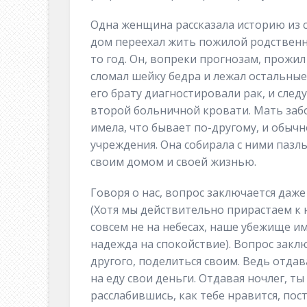
Одна женщина рассказала историю из св
дом переехал жить пожилой родственник
то год. Он, вопреки прогнозам, прожил
сломал шейку бедра и лежал остальные 
его брату диагностировали рак, и след
второй больничной кровати. Мать забо
имела, что бывает по-другому, и обыч
учреждения. Она собирала с ними пазлы
своим домом и своей жизнью.
Говоря о нас, вопрос заключается даже
(Хотя мы действительно прирастаем к
совсем не на небесах, наше убежище им
надежда на спокойствие). Вопрос закл
другого, поделиться своим. Ведь отдав
на еду свои деньги. Отдавая ночлег, т
расслабившись, как тебе нравится, пос