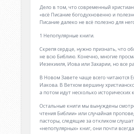
Дело в том, что современный христиан
«всё Писание богодухновенно и полезн
Писание далеко не всё полезно для него
1 Непопулярные книги.
Скрепя сердце, нужно признать, что о
не всю Библию. Конечно, многие просм
Иезекииля, Иова или Захарии, но все р
В Новом Завете чаще всего читаются Е
Иакова. В Ветхом вершину христианск
а потом идут несколько исторических 
Остальные книги мы вынуждены смотре
чтения Библии» или случайная проповед
пасторы, следящие за откликом слушате
«непопулярных» книг, они почти всегд