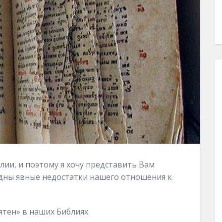
лии, и поэтому я хочу представить Вам
идны явные недостатки нашего отношения к
тен» в наших Библиях.