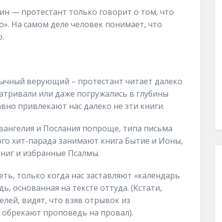
ин — протестант только говорит о том, что
о». На самом деле человек понимает, что
.
бычный верующий – протестант читает далеко
атривали или даже погружались в глубины
авно привлекают нас далеко не эти книги.
вангелия и Послания попроще, типа письма
ого хит-парада занимают книга Бытие и Ионы,
книг и избранные Псалмы.
ть, только когда нас заставляют «календарь
ь, основанная на тексте оттуда. (Кстати,
лей, видят, что взяв отрывок из
а обрекают проповедь на провал).