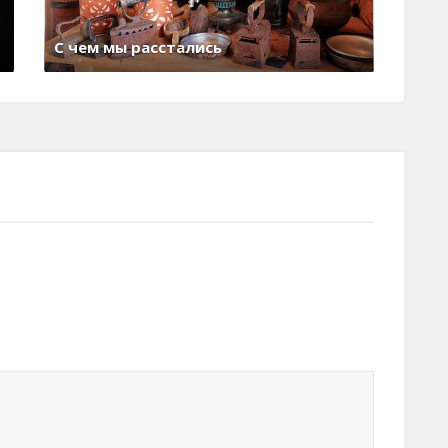
ны счастливой общины
юня , 2017
0 Comments