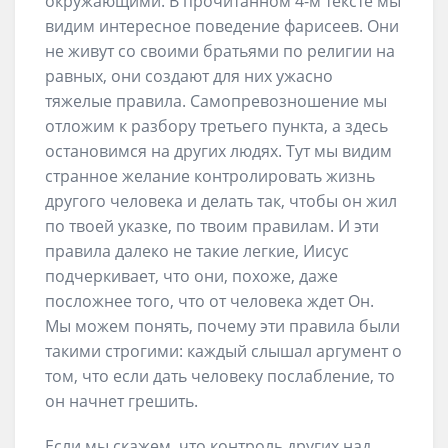
окружающими. В прочитанном 4-м тексте мы
видим интересное поведение фарисеев. Они
не живут со своими братьями по религии на
равных, они создают для них ужасно
тяжелые правила. Самопревозношение мы
отложим к разбору третьего пункта, а здесь
остановимся на других людях. Тут мы видим
странное желание контролировать жизнь
другого человека и делать так, чтобы он жил
по твоей указке, по твоим правилам. И эти
правила далеко не такие легкие, Иисус
подчеркивает, что они, похоже, даже
посложнее того, что от человека ждет Он.
Мы можем понять, почему эти правила были
такими строгими: каждый слышал аргумент о
том, что если дать человеку послабление, то
он начнет грешить.
Если мы скажем, что контроль других над