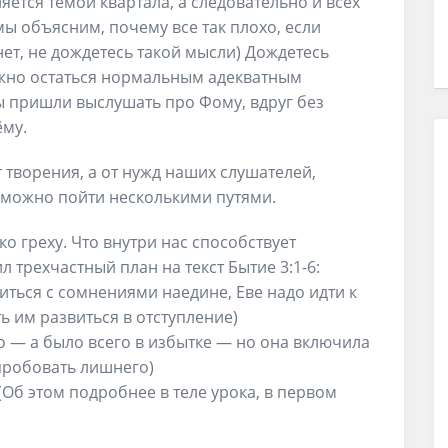
яется темой квартала, а следовательно и всех
 мы объясним, почему все так плохо, если
т, не дождетесь такой мысли) Дождетесь
жно остаться нормальным адекватным
ы пришли выслушать про Фому, вдруг без
ёму.
т творения, а от нужд наших слушателей,
е можно пойти несколькими путями.
о греху. Что внутри нас способствует
л трехчастный план на текст Бытие 3:1-6:
иться с сомнениями наедине, Еве надо идти к
ать им развиться в отступление)
ло — а было всего в избытке — но она включила
пробовать лишнего)
(Об этом подробнее в теле урока, в первом