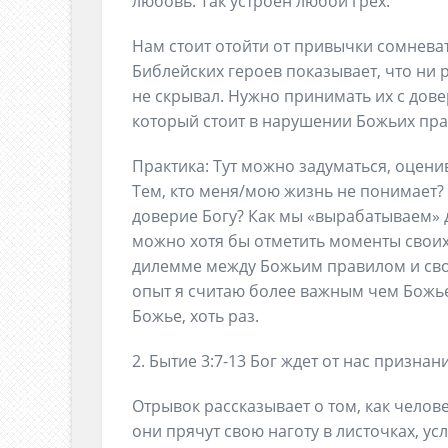
любовь. Так устроен любой грех.
Нам стоит отойти от привычки сомневать
Библейских героев показывает, что ни
не скрывал. Нужно принимать их с дове
который стоит в нарушении Божьих пра
Практика: Тут можно задуматься, оцени
Тем, кто меня/мою жизнь не понимает? 
доверие Богу? Как мы «вырабатываем» 
можно хотя бы отметить моменты своих
дилемме между Божьим правилом и сво
опыт я считаю более важным чем Божье
Божье, хоть раз.
2. Бытие 3:7-13 Бог ждет от нас признани
Отрывок рассказывает о том, как челов
они прячут свою наготу в листочках, усл