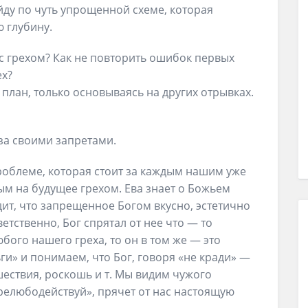
ойду по чуть упрощенной схеме, которая
 глубину.
с грехом? Как не повторить ошибок первых
ех?
план, только основываясь на других отрывках.
 за своими запретами.
роблеме, которая стоит за каждым нашим уже
м на будущее грехом. Ева знает о Божьем
дит, что запрещенное Богом вкусно, эстетично
етственно, Бог спрятал от нее что — то
бого нашего греха, то он в том же — это
ги» и понимаем, что Бог, говоря «не кради» —
ешествия, роскошь и т. Мы видим чужого
 прелюбодействуй», прячет от нас настоящую