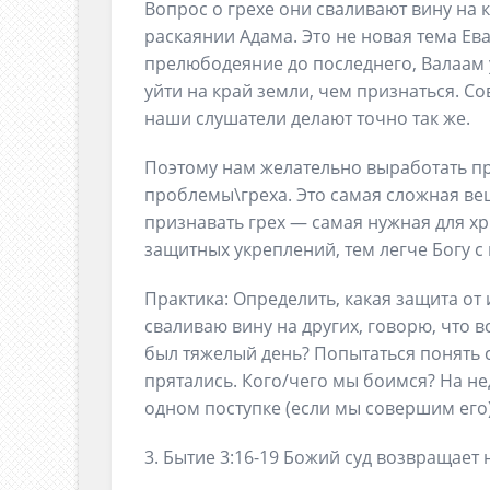
Вопрос о грехе они сваливают вину на ко
раскаянии Адама. Это не новая тема Ев
прелюбодеяние до последнего, Валаам 
уйти на край земли, чем признаться. С
наши слушатели делают точно так же.
Поэтому нам желательно выработать п
проблемы\греха. Это самая сложная ве
признавать грех — самая нужная для х
защитных укреплений, тем легче Богу с
Практика: Определить, какая защита от 
сваливаю вину на других, говорю, что вс
был тяжелый день? Попытаться понять с
прятались. Кого/чего мы боимся? На не
одном поступке (если мы совершим его)
3. Бытие 3:16-19 Божий суд возвращае