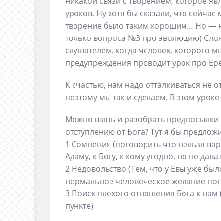
никакой связи с творением, которое явл
уроков. Ну хотя бы сказали, что сейчас
творение было таким хорошим… Но — не
только вопроса №3 про эволюцию) Сло
слушателем, когда человек, которого м
предупреждения проводит урок про Ер
К счастью, нам надо отталкиваться не о
поэтому мы так и сделаем. В этом урок
Можно взять и разобрать предпосылки к
отступлению от Бога? Тут я бы предложи
1 Сомнения (поговорить что нельзя вар
Адаму, к Богу, к кому угодно, но не дав
2 Недовольство (Тем, что у Евы уже бы
нормальное человеческое желание по
3 Поиск плохого отношения Бога к нам 
пункте)