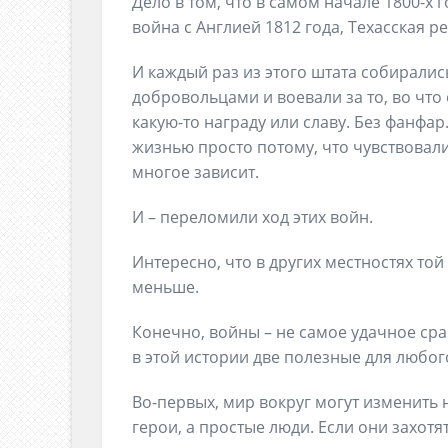
Дело в том, что в самом начале 1800-х 
война с Англией 1812 года, Техасская 
И каждый раз из этого штата собиралис
добровольцами и воевали за то, во что
какую-то награду или славу. Без фанфа
жизнью просто потому, что чувствовали 
многое зависит.
И – переломили ход этих войн.
Интересно, что в других местностях т
меньше.
Конечно, войны – не самое удачное срав
в этой истории две полезные для любог
Во-первых, мир вокруг могут изменить 
герои, а простые люди. Если они захотя