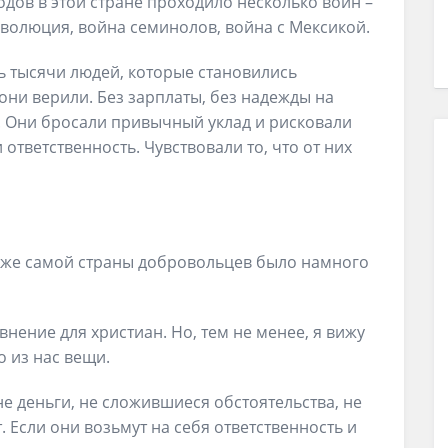
годов в этой стране проходило несколько войн –
революция, война семинолов, война с Мексикой.
ь тысячи людей, которые становились
 они верили. Без зарплаты, без надежды на
р. Они бросали привычный уклад и рисковали
ответственность. Чувствовали то, что от них
ой же самой страны добровольцев было намного
нение для христиан. Но, тем не менее, я вижу
о из нас вещи.
не деньги, не сложившиеся обстоятельства, не
т. Если они возьмут на себя ответственность и