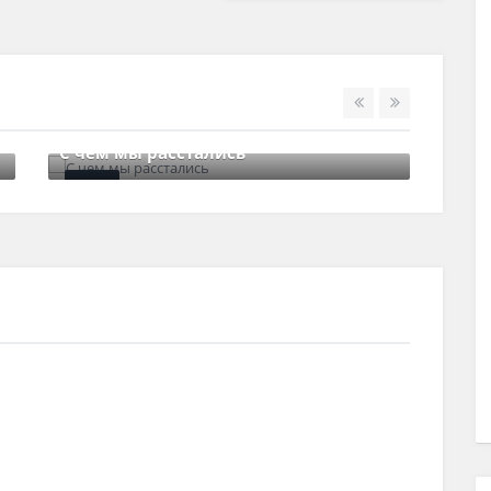
С чем мы расстались
Зак
29 июня , 2017
0 Comments
8