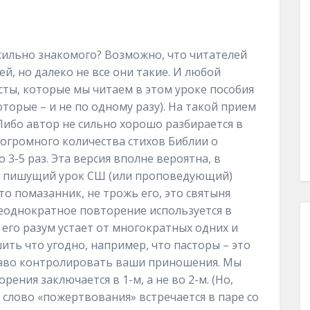
 сильно знакомого? Возможно, что читателей
й, но далеко не все они такие. И любой
сты, которые мы читаем в этом уроке пособия
оторые – и не по одному разу). На такой прием
ибо автор не сильно хорошо разбирается в
з огромного количества стихов Библии о
о 3-5 раз. Эта версия вполне вероятна, в
к, пишущий урок СШ (или проповедующий)
о помазанник, не трожь его, это святыня
 неоднократное повторение используется в
 его разум устает от многократных одних и
ить что угодно, например, что пасторы – это
раво контролировать ваши приношения. Мы
ения заключается в 1-м, а не во 2-м. (Но,
 слово «пожертвования» встречается в паре со