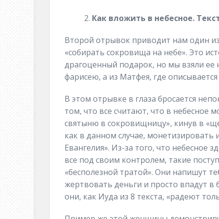
Как вложить в небесное. Текст 
Второй отрывок приводит нам один из
«собирать сокровища на небе». Это ис
драгоценный подарок, но мы взяли ее 
фарисею, а из Матфея, где описывается 
В этом отрывке в глаза бросается неп
том, что все считают, что в небесное
святыню в сокровищницу», кинув в «щ
как в данном случае, монетизировать
Евангелия». Из-за того, что небесное 
все под своим контролем, такие поступ
«бесполезной тратой». Они напишут те
жертвовать деньги и просто впадут в б
они, как Иуда из 8 текста, «радеют тол
Пример же этой женщины демонстрирует