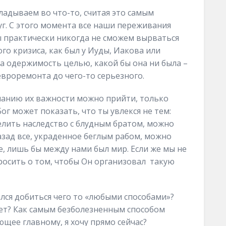
кладываем во что-то, считая это самым
г. С этого момента все наши переживания
мы практически никогда не сможем вырваться
кого кризиса, как был у Иуды, Иакова или
на одержимость целью, какой бы она ни была –
евроремонта до чего-то серьезного.
иманию их важности можно прийти, только
г может показать, что ты увлекся не тем:
елить наследство с блудным братом, можно
азад все, украденное беглым рабом, можно
се, лишь бы между нами был мир. Если же мы не
росить о том, чтобы Он организовал такую
тался добиться чего то «любыми способами»?
нет? Как самым безболезненным способом
ющее главному, я хочу прямо сейчас?