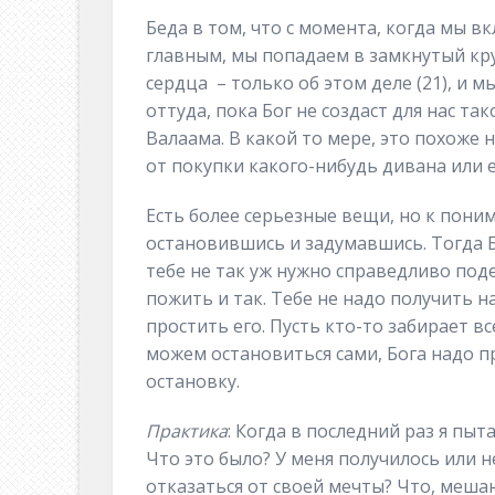
Беда в том, что с момента, когда мы в
главным, мы попадаем в замкнутый кру
сердца – только об этом деле (21), и 
оттуда, пока Бог не создаст для нас та
Валаама. В какой то мере, это похоже 
от покупки какого-нибудь дивана или 
Есть более серьезные вещи, но к пон
остановившись и задумавшись. Тогда Бо
тебе не так уж нужно справедливо под
пожить и так. Тебе не надо получить н
простить его. Пусть кто-то забирает в
можем остановиться сами, Бога надо п
остановку.
Практика
: Когда в последний раз я пы
Что это было? У меня получилось или 
отказаться от своей мечты? Что, меша