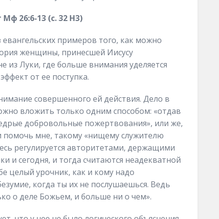
Мф 26:6-13 (с. 32 Н3)
 евангельских примеров того, как можно
тория женщины, принесшей Иисусу
не из Луки, где больше внимания уделяется
эффект от ее поступка.
онимание совершенного ей действия. Дело в
 можно вложить только одним способом: «отдав
едрые добровольные пожертвования», или же,
 и помочь мне, такому «нищему служителю
здесь регулируется авторитетами, держащими
ки и сегодня, и тогда считаются неадекватной
бе целый урочник, как и кому надо
езумие, когда ты их не послушаешься. Ведь
ько о деле Божьем, и больше ни о чем».
, что у нее не было логического объяснения