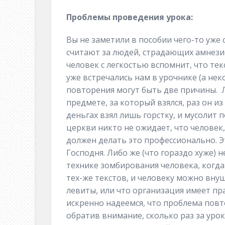
Проблемы проведения урока:
Вы не заметили в пособии чего-то уже
считают за людей, страдающих амнезие
человек с легкостью вспомнит, что тек
уже встречались нам в урочнике (а нек
повторения могут быть две причины. Л
предмете, за который взялся, раз он и
деньгах взял лишь горстку, и мусолит п
церкви никто не ожидает, что челове
должен делать это профессионально. Эт
Господня. Либо же (что гораздо хуже)
технике зомбирования человека, когда
тех-же текстов, и человеку можно внуш
левиты, или что организация имеет п
искренно надеемся, что проблема повтор
обратив внимание, сколько раз за урок