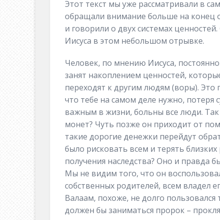
Этот текст мы уже рассматривали в са
обращали внимание больше на конец от
и говорили о двух системах ценностей
Иисуса в этом небольшом отрывке.
Человек, по мнению Иисуса, постоянно 
занят накоплением ценностей, которые 
переходят к другим людям (воры). Это 
что тебе на самом деле нужно, потеря 
важным в жизни, больны все люди. Так
монет? Чуть позже он приходит от пому
такие дорогие денежки перейдут обра
было рисковать всем и терять близки
получения наследства? Оно и правда б
Мы не видим того, что он воспользова
собственных родителей, всем владел е
Валаам, похоже, не долго пользовался 
должен бы заниматься пророк – прокля