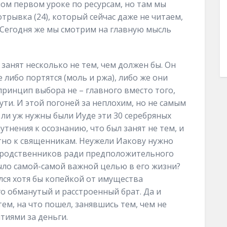
мом первом уроке по ресурсам, но там мы
рывка (24), который сейчас даже не читаем,
. Сегодня же мы смотрим на главную мысль
занят несколько не тем, чем должен бы. Он
либо портятся (моль и ржа), либо же они
принцип выбора не – главного вместо того,
сути. И этой погоней за неплохим, но не самым
 ли уж нужны были Иуде эти 30 серебряных
тнения к осознанию, что был занят не тем, и
тно к священникам. Неужели Иакову нужно
х родственников ради предположительного
ыло самой-самой важной целью в его жизни?
лся хотя бы копейкой от имущества
го обманутый и расстроенный брат. Да и
тем, на что пошел, занявшись тем, чем не
тиями за деньги.