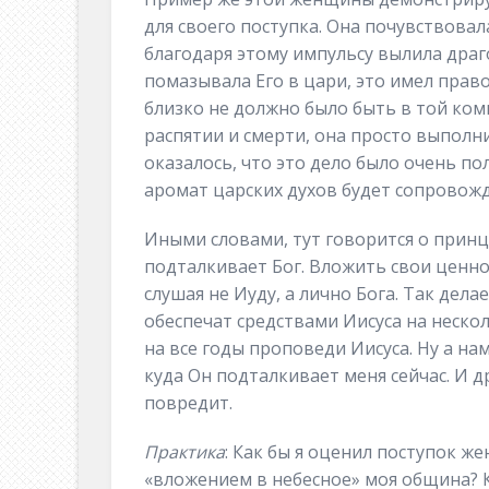
для своего поступка. Она почувствовал
благодаря этому импульсу вылила драг
помазывала Его в цари, это имел прав
близко не должно было быть в той ком
распятии и смерти, она просто выполни
оказалось, что это дело было очень пол
аромат царских духов будет сопровожд
Иными словами, тут говорится о принц
подталкивает Бог. Вложить свои ценн
слушая не Иуду, а лично Бога. Так дел
обеспечат средствами Иисуса на неско
на все годы проповеди Иисуса. Ну а н
куда Он подталкивает меня сейчас. И д
повредит.
Практика
: Как бы я оценил поступок же
«вложением в небесное» моя община? К