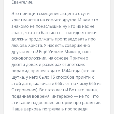
Евангелие.
Это принцип смещения акцента с сути
христианства на кое-что другое. И вам это
знакомо не понаслышке: ну кто из нас не
знает, что это баптисты — пятидесятники
должны продолжать проповедовать про
любовь Христа. У нас есть совершенно
другая весть! Ещё Уильям Миллер, наш
основоположник, на основе Притчи о
десяти девах и размерах египетских
пирамид пришел к дате 1844 года (это не
шутка, у него было 15 способов прийти к
этой дате, включая и 666 лет по числу 666 из
Откровения). Вот это весть! Вот это пища,
поданная вовремя, интересно — не то, что
эти ваши надоевшие истории про распятие.
Наша церковь погрязла в проповеди