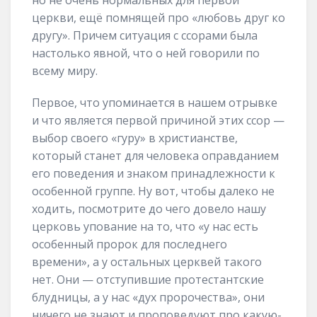
но не очень нормальных для первой
церкви, ещё помнящей про «любовь друг ко
другу». Причем ситуация с ссорами была
настолько явной, что о ней говорили по
всему миру.
Первое, что упоминается в нашем отрывке
и что является первой причиной этих ссор —
выбор своего «гуру» в христианстве,
который станет для человека оправданием
его поведения и знаком принадлежности к
особенной группе. Ну вот, чтобы далеко не
ходить, посмотрите до чего довело нашу
церковь упование на то, что «у нас есть
особенный пророк для последнего
времени», а у остальных церквей такого
нет. Они — отступившие протестантские
блудницы, а у нас «дух пророчества», они
ничего не знают и проповедуют про какую-