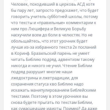
Человек, походивший в церковь АСД хотя
бы пару лет, запросто предскажет, что будет
говорить учитель субботней школы, потому
что тексты и «правильные» комментарии к
ним про Люцифера и Великую Борьбу
наскучили всем до боли в челюстях. Но не
обольщайтесь, что этот урочник будет
лучше из-за избранного текста 2х посланий
в Коринф. Бразильский парень не умеет
читать Библию подряд, адвентизм такому
никогда и никого не учил. Чтение Библии
подряд разрушит многие наши
лжедоктрины и лжетрадиции, для
сохранения статуса кво Библию надо
искажать манипулированием Библейскими
текстами. Поэтому в этом урочнике вы
снова будете прыгать по текстам Библии,
как сумасшедшие идиоты. Пример? Да даже