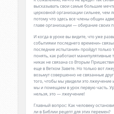
высказывать свои самые большие мечты
церковной организации сильнее, чем лю
потому что здесь все члены общин адв
главе организации — обирание своих 
И когда в уроке вы видите, что уже ра
событиями последнего времени» связыва
последние испытания» пройдут только т
понять, как работают манипулятивные т
никак не связана со Вторым Пришестви
еще в Ветхом Завете. Но только вот лже
возьмут совершенно не связанные друг 
того, чтобы мы увидели это лжеучение 
мы и помещаем в урок первую часть. Ур
нельзя, это — лжеучение!
Главный вопрос: Как человеку остановит
ли в Библии рецепт для этих перемен?