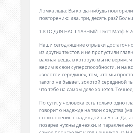
Ломка льда: Вы когда-нибудь повторяли
повторению: два, три, десять раз? Боль
1.КТО ДЛЯ НАС ГЛАВНЫЙ Текст Матф 6:2
Наши сегодняшние отрывки достаточно 
из других текстов и не пропустили глав
важная вещь, в которую мы не верим, чт
верим в свои суперспособности, и на в
«золотой середине», том, что мы просто 
такого не бывает, золотой серединой 
что тебе на самом деле хочется. Точнее
По сути, у человека есть только одно г
говорит о надежде на твои средства (м
столкновение с надеждой на Бога. Да, 
позарез нужны денежки, и параллельно 
самое происходит у священников из НЗ