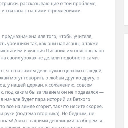
отрывки, рассказывающие о той проблеме,
а и связана с нашими стремлениями.
предназначена для того, чтобы учителя,
ть урочники так, как они написаны, а также
прикрытием изучения Писания им подсовывают
на своих уроках не делали подобного сами.
о, что на самом деле нужно церкви от людей,
кви могут говорить о любви друг ко другу, о
в, у нашей церкви, к сожалению, совсем
ок, под каким бы заглавием он не подавался —
 в начале будет пара историй из Ветхого
то все на земле сгорит, так что несите скорее,
и руки (подтема вторника). Не бедным, не
а ннам! А мы с вашими денежками разберемся.
о церкви, как то, когда она начинает