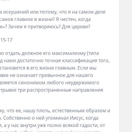
а искушений или потому, что я на самом деле
 самое главное в жизни? Я честен, когда
те»? Зачем я притворяюсь? Для церкви?
15-17
о отдать должное его максимализму (типа
ед нами достаточно точная классификация того,
 становится в его жизни главным. Если мы
ывке не означает привычное для нашего
 является синонимом любого неудержимого
отрывке три распространенные направления
му, что ее, нашу плоть, естественным образом и
. Собственно о ней упоминал Иисус, когда
 а у нас внутри уже полно всякой гадости, от