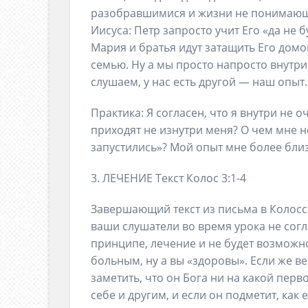
разобравшимися и жизни не понимающи
Иисуса: Петр запросто учит Его «да не б
Мария и братья идут затащить Его домо
семью. Ну а мы просто напросто внутри
слушаем, у нас есть другой — наш опыт.
Практика: Я согласен, что я внутри не
приходят не изнутри меня? О чем мне н
запустились»? Мой опыт мне более близо
3. ЛЕЧЕНИЕ Текст Колос 3:1-4
Завершающий текст из письма в Колосс
ваши слушатели во время урока не согл
принципе, лечение и не будет возможн
больным, ну а вы «здоровы». Если же в
заметить, что он Бога ни на какой перво
себе и другим, и если он подметит, как