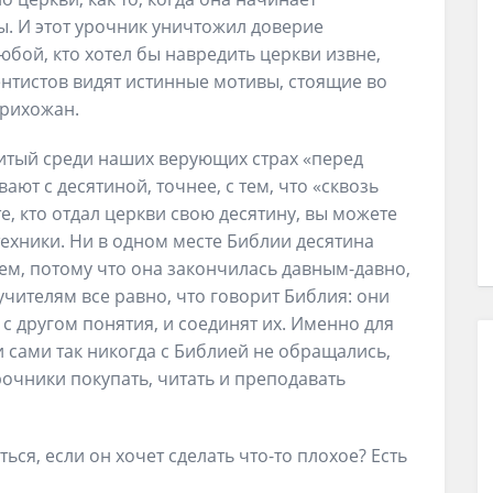
. И этот урочник уничтожил доверие
бой, кто хотел бы навредить церкви извне,
ентистов видят истинные мотивы, стоящие во
прихожан.
звитый среди наших верующих страх «перед
ют с десятиной, точнее, с тем, что «сквозь
е, кто отдал церкви свою десятину, вы можете
ехники. Ни в одном месте Библии десятина
ем, потому что она закончилась давным-давно,
учителям все равно, что говорит Библия: они
с другом понятия, и соединят их. Именно для
и сами так никогда с Библией не обращались,
очники покупать, читать и преподавать
ься, если он хочет сделать что-то плохое? Есть