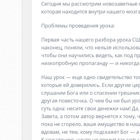
Сегодня мы рассмотрим новозаветные 
которая находится внутри нашего мозг
Проблемы проведения урока:
Первая часть нашего разбора урока СШ 
наконец, поняли, что нельзя использова
чтобы они научились видеть, как под 
низкопробную пропаганду — и никогда 
Наш урок — еще одно свидетельство тог
которые ей доверились. Если другие цер
слушании Бога или о спасении грешнико
другая повесточка. О чем бы ни был ур
суть одна: несите свои денежки нам! Да,
Завета, а потом автор вернется к тому, ч
пока не сгорело, ваше имущество в наш
вдовам, не тем, кому подскажет Бог — 
К сожалению, ничто не вредит так сильн