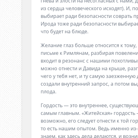
гнева и злости на несогласных с нами, 
из сердца человеческого исходят). И, п
выбирает ради безопасности соврать пр
Ирода тоже ради безопасности выбирает
что будет на блюде.
Желание глаз больше относится к тому, 
письме к Римлянам, разбирая повеление 
входит в резонанс с нашими похотливы
можно отнести и Давида на крыше, разг
чего у тебя нет, и ту самую заезженную
создали внутренний запрос, а потом вы
плода.
Гордость — это внутреннее, существую
самым главным. «Житейская» гордость 
возможно, его следует отнести к той г
то есть нашим опытом. Ведь именно из-
знаем, как здесь дела делаются, и возн