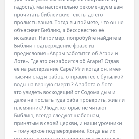
гадость), мы настоятельно рекомендуем вам
прочитать библейские тексты до его
пролистывания. Тогда вы поймете, что он не
объясняет Библию, а бессовестно её
искажает. Например, попробуйте найдите в
Библии подтверждение фразе из
предисловия «Аврам заботится об Агари и
Лоте». Где это он забоится об Агари? Отдав
ее на растерзание Саре? Или когда он, имея
тысячи стад и рабов, отправил ее с бутылкой
воды на верную смерть? А забота о Лоте –
это увидеть восходящий от Содома дым и
даже не послать туда раба проверить, жив ли
племянник? Люди, которые не читают
Библию, всегда следуют шаблонам,
принятым в своей церкви, и наши урочники
– тому яркое подтверждение. Когда вы их
читаете, вы просто-напросто искажаете для