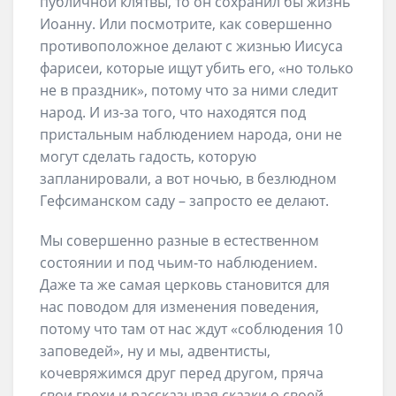
публичной клятвы, то он сохранил бы жизнь
Иоанну. Или посмотрите, как совершенно
противоположное делают с жизнью Иисуса
фарисеи, которые ищут убить его, «но только
не в праздник», потому что за ними следит
народ. И из-за того, что находятся под
пристальным наблюдением народа, они не
могут сделать гадость, которую
запланировали, а вот ночью, в безлюдном
Гефсиманском саду – запросто ее делают.
Мы совершенно разные в естественном
состоянии и под чьим-то наблюдением.
Даже та же самая церковь становится для
нас поводом для изменения поведения,
потому что там от нас ждут «соблюдения 10
заповедей», ну и мы, адвентисты,
кочевряжимся друг перед другом, пряча
свои грехи и рассказывая сказки о своей