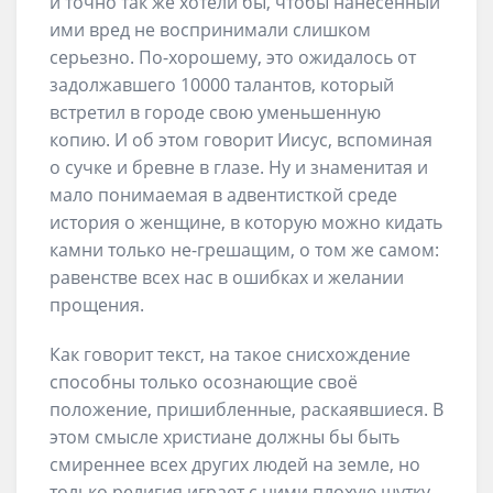
и точно так же хотели бы, чтобы нанесенный
ими вред не воспринимали слишком
серьезно. По-хорошему, это ожидалось от
задолжавшего 10000 талантов, который
встретил в городе свою уменьшенную
копию. И об этом говорит Иисус, вспоминая
о сучке и бревне в глазе. Ну и знаменитая и
мало понимаемая в адвентисткой среде
история о женщине, в которую можно кидать
камни только не-грешащим, о том же самом:
равенстве всех нас в ошибках и желании
прощения.
Как говорит текст, на такое снисхождение
способны только осознающие своё
положение, пришибленные, раскаявшиеся. В
этом смысле христиане должны бы быть
смиреннее всех других людей на земле, но
только религия играет с ними плохую шутку.