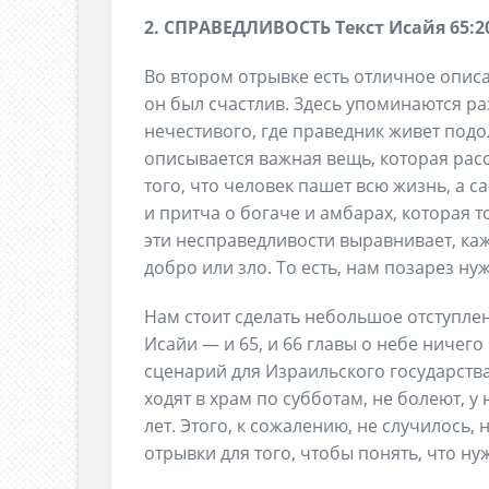
2.
СПРАВЕДЛИВОСТЬ
Текст
Исайя 65:2
Во втором отрывке есть отличное описа
он был счастлив. Здесь упоминаются р
нечестивого, где праведник живет подо
описывается важная вещь, которая расс
того, что человек пашет всю жизнь, а с
и притча о богаче и амбарах, которая 
эти несправедливости выравнивает, каж
добро или зло. То есть, нам позарез ну
Нам стоит сделать небольшое отступлен
Исайи — и 65, и 66 главы о небе ничего
сценарий для Израильского государства
ходят в храм по субботам, не болеют, у
лет. Этого, к сожалению, не случилось,
отрывки для того, чтобы понять, что нуж