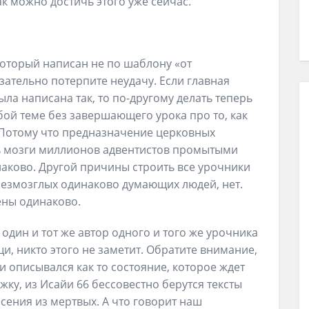
ак можно достичь этого уже сейчас.
который написан не по шаблону «от
зательно потерпите неудачу. Если главная
ла написана так, то по-другому делать теперь
бой теме без завершающего урока про то, как
е. Потому что предназначение церковных
ть мозги миллионов адвентистов промытыми
наково. Другой причины строить все урочники
безмозглых одинаково думающих людей, нет.
ены одинаково.
 один и тот же автор одного и того же урочника
, никто этого не заметит. Обратите внимание,
и описывался как то состояние, которое ждет
жку, из Исайи 66 бессовестно берутся тексты
есения из мертвых. А что говорит наш