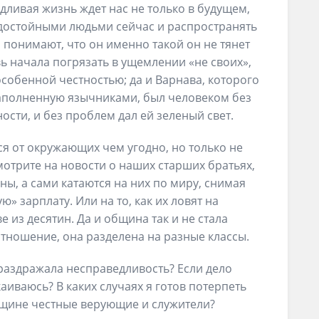
дливая жизнь ждет нас не только в будущем,
 достойными людьми сейчас и распространять
а понимают, что он именно такой он не тянет
вь начала погрязать в ущемлении «не своих»,
собенной честностью; да и Варнава, которого
наполненную язычниками, был человеком без
сти, и без проблем дал ей зеленый свет.
я от окружающих чем угодно, но только не
отрите на новости о наших старших братьях,
ны, а сами катаются на них по миру, снимая
 зарплату. Или на то, как их ловят на
 из десятин. Да и община так и не стала
тношение, она разделена на разные классы.
 раздражала несправедливость? Если дело
иваюсь? В каких случаях я готов потерпеть
щине честные верующие и служители?