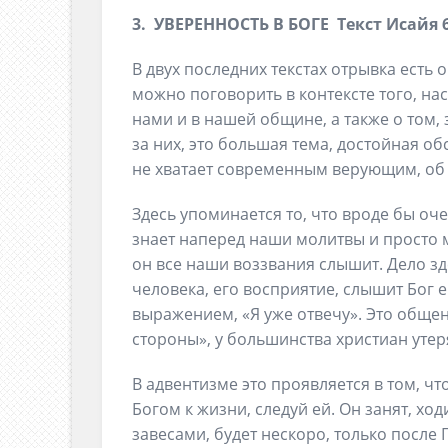
3.
УВЕРЕННОСТЬ В БОГЕ
Текст
Исайя 6
В двух последних текстах отрывка есть 
можно поговорить в контексте того, н
нами и в нашей общине, а также о том,
за них, это большая тема, достойная об
не хватает современным верующим, об э
Здесь упоминается то, что вроде бы оч
знает наперед наши молитвы и просто м
он все наши воззвания слышит. Дело зд
человека, его восприятие, слышит Бог е
выражением, «Я уже отвечу». Это общен
стороны», у большинства христиан утер
В адвентизме это проявляется в том, чт
Богом к жизни, следуй ей. Он занят, х
завесами, будет нескоро, только после 