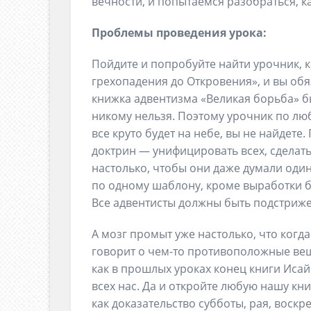
вечности, и попытаемся разобраться, к
Проблемы проведения урока:
Пойдите и попробуйте найти урочник, 
грехопадения до Откровения», и вы обя
книжка адвентизма «Великая борьба» бы
никому нельзя. Поэтому урочник по лю
все круто будет на небе, вы не найдет
доктрин — унифицировать всех, сдела
настолько, чтобы они даже думали оди
по одному шаблону, кроме выработки 
Все адвентисты должны быть подстриж
А мозг промыт уже настолько, что когда
говорит о чем-то противоположные вещи
как в прошлых уроках конец книги Исай
всех нас. Да и откройте любую нашу кни
как доказательство субботы, рая, воскр