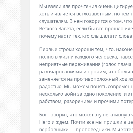
Мы взяли для прочтения очень цитируе
хоть и является ветхозаветным, но тем 
слушателям. В нем говорится о том, чт
Ветхого Завета, если бы все прошло иде
почему нас (и тех, кто слышал эти слов
Первые строки хороши тем, что, након
полно в жизни каждого человека, навсе
неприятные переживания (голос плача и
разочарованиями и прочим, что больше 
заменяется на противоположный ход жи
радостью. Мы можем понять современн
несколько войн за одно поколение, и э
рабством, разорением и прочими потер
Бог говорит, что может эту негативную 
Него и ждем. Почти все мы пришли в це
вербовщики — проповедники. Мы хотели