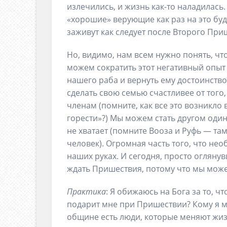
излечились, и жизнь как-то наладилась. 
«хорошие» верующие как раз на это бу
заживут как следует после Второго Приш
Но, видимо, нам всем нужно понять, чт
можем сократить этот негативный опыт
нашего раба и вернуть ему достоинств
сделать свою семью счастливее от того,
членам (помните, как все это возникло
горести»?) Мы можем стать другом один
не хватает (помните Вооза и Руфь — та
человек). Огромная часть того, что не
наших руках. И сегодня, просто огляну
ждать Пришествия, потому что мы може
Практика
: Я обижаюсь на Бога за то, ч
подарит мне при Пришествии? Кому я м
общине есть люди, которые меняют жизн