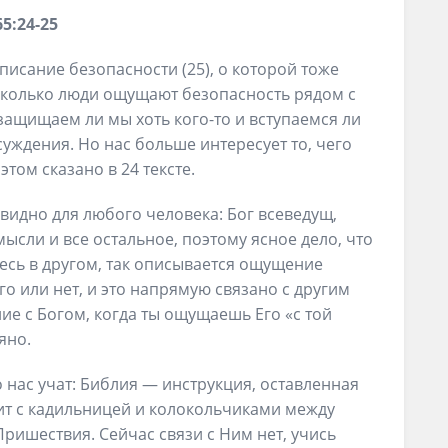
5:24-25
описание безопасности (25), о которой тоже
асколько люди ощущают безопасность рядом с
 защищаем ли мы хоть кого-то и вступаемся ли
суждения. Но нас больше интересует то, чего
том сказано в 24 тексте.
евидно для любого человека: Бог всеведущ,
ысли и все остальное, поэтому ясное дело, что
есь в другом, так описывается ощущение
го или нет, и это напрямую связано с другим
ие с Богом, когда ты ощущаешь Его «с той
яно.
о нас учат: Библия — инструкция, оставленная
одит с кадильницей и колокольчиками между
Пришествия. Сейчас связи с Ним нет, учись