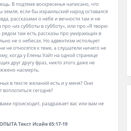
ещь. В подтеме воскресенья написано, что
ы земля, если бы израильский народ оставался
вда, рассказами о небе и вечности там и не
 про «из субботы в субботу», или про «Я творю
о рядом там есть рассказы про умирающих в
льно не о небесах. Но адвентизм испольует
они не относятся к теме, а слушатели ничего не
ому, когда у Елены Уайт на одной странице
их друг другу фраз, никто этого даже не
ыжжено насмерть.
ных в тексте желаний есть и у меня? Они
т воплотиться сегодня?
с вами происходит, раздражает вас или вам не
 ОПЫТА
Текст
Исайя 65:
1
7-19