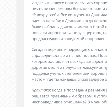
И здесь мы также понимаем, что справе
ничто не мешает нам быть честными и
её вокруг себя. Все конкуренты Даниил
одеяло на себя; в Деяниях, когда церко
были выбраны дьяконы именно с этой о
послали «проверять» новую церковь, 
предрассудков и заведомой направленно
Сегодня церковь и верующие отличаютс
справедливостью и не честностью. Посм
которые заставляют всех сдавать десяти
дорогие отели и получают «межунионную»
подделке ученых степеней или воровстве
местом, где ты найдешь справедливое о
Практика
: Когда в последний раз меня
решается правильным образом, я успока
несправедливое отношение? В моей об