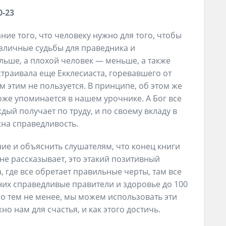
0-23
ние того, что человеку нужно для того, чтобы
азличные судьбы для праведника и
льше, а плохой человек — меньше, а также
траивала еще Екклесиаста, горевавшего от
ам этим не пользуется. В принципе, об этом же
тоже упоминается в нашем урочнике. А Бог все
дый получает по труду, и по своему вкладу в
жна справедливость.
ие и объяснить слушателям, что конец книги
 не рассказывает, это этакий позитивный
, где все обретает правильные черты, там все
 них справедливые правители и здоровье до 100
 но тем не менее, мы можем использовать эти
но нам для счастья, и как этого достичь.