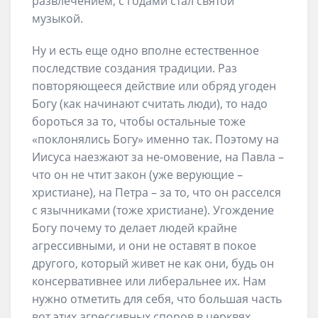
развлечением, с годами стал святой
музыкой.
Ну и есть еще одно вполне естественное
последствие создания традиции. Раз
повторяющееся действие или обряд угоден
Богу (как начинают считать люди), то надо
бороться за то, чтобы остальные тоже
«поклонялись Богу» именно так. Поэтому на
Иисуса наезжают за не-омовение, на Павла –
что он не чтит закон (уже верующие –
христиане), на Петра – за то, что он расселся
с язычниками (тоже христиане). Угождение
Богу почему то делает людей крайне
агрессивными, и они не оставят в покое
другого, который живет не как они, будь он
консервативнее или либеральнее их. Нам
нужно отметить для себя, что большая часть
вот этих агрессивных споров в церквях