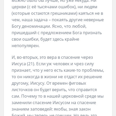
можно было бы лучше, но уже некуда. Ни
церкви (с её тысячами ошибок), ни людям
(которые остаются грешниками) каяться не в
чем, наша задача – покаять другие неверные
Богу деноминации. Ясно, что любой,
пришедший с предложением Бога признать
свои ошибки, будет здесь крайне
непопулярен.
И, во-вторых, это вера в спасение через
Иисуса (21). Если уж человек и чрез силу
признает, что у него есть какие-то проблемы,
то он никогда в жизни не отдаст их решение
другому, Иисусу. От времен фиговых
листочков он будет верить, что справится
сам. Почему то в нашей церковной среде мы
заменили спасение Иисусом на спасение
знанием заповедей: якобы, зная закон
Божий, мы теперь не грешим. Но ведь это