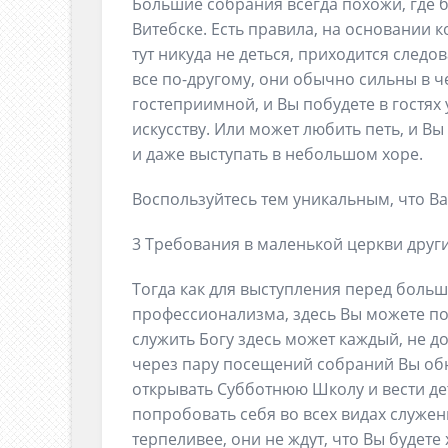
Большие собрания всегда похожи, где б
Витебске. Есть правила, на основании к
тут никуда не деться, приходится след
все по-другому, они обычно сильны в 
гостеприимной, и Вы побудете в гостях 
искусству. Или может любить петь, и Вы
и даже выступать в небольшом хоре.
Воспользуйтесь тем уникальным, что В
3 Требования в маленькой церкви други
Тогда как для выступления перед боль
профессионализма, здесь Вы можете по
служить Богу здесь может каждый, не д
через пару посещений собраний Вы обн
открывать Субботнюю Школу и вести де
попробовать себя во всех видах служен
терпеливее, они не ждут, что Вы будете 