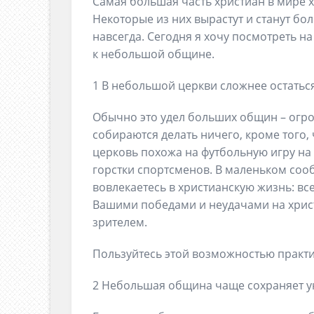
Самая большая часть христиан в мире 
Некоторые из них вырастут и станут бо
навсегда. Сегодня я хочу посмотреть н
к небольшой общине.
1 В небольшой церкви сложнее остатьс
Обычно это удел больших общин – огро
собираются делать ничего, кроме того,
церковь похожа на футбольную игру на 
горстки спортсменов. В маленьком сооб
вовлекаетесь в христианскую жизнь: все
Вашими победами и неудачами на христи
зрителем.
Пользуйтесь этой возможностью практи
2 Небольшая община чаще сохраняет у