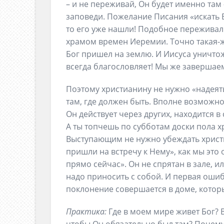
– и не переживай, Он будет именно там
заповеди. Пожелание Писания «искать Е
то его уже нашли! Подобное переживал
храмом времен Иеремии. Точно такая-ж
Бог пришел на землю. И Иисуса уничтож
всегда благословляет! Мы же завершаем
Поэтому христианину не нужно «надеять
там, где должен быть. Вполне возможно (
Он действует через других, находится 
А ты топчешь по субботам доски пола х
Выступающим не нужно убеждать христ
пришли на встречу к Нему», как мы это
прямо сейчас». Он не спрятан в зале, и
надо приносить с собой. И первая ошиб
поклонение совершается в доме, которы
Практика:
Где в моем мире живет Бог? В