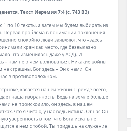
енется. Текст Иеремия 7:4 (с. 743 ВЗ)
 1 по 10 тексты, а затем мы будем выбирать из
ты. Первая проблема в понимании поклонения
ершенно спокойно люди заявляют, что «здесь
ринимали храм как место, где безвылазно
 мало что изменилось даже у АСД). И
сь – нам не о чем волноваться. Никакие войны,
м не страшны. Бог здесь – Он с нами, Он
 нас в противоположном.
трывке, касается нашей жизни. Прежде всего,
здает наша избранность. Ведь на земле больше
 нами не происходило, он здесь, в нашем
ках, что я читаю, у нас ведь истина. От нас Он
ную уверенность в том, что Бога искать не
ащится в нем с тобой. Ты придешь на служение