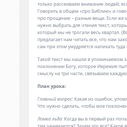
только рассеиваем внимание людей, ес
Говорить в общем «про Библию» и гово
про прощение – разные вещи. Если же м
нужно выбрать для чтения текст, котор
который мы не трогали весь квартал. (В
предлагает нам читать все, что нам зах
сам при этом умудряется напихать туда
Такой текст мы нашли в упоминаемом за
поклонении Богу, которое Иеремия пыт
смыслу на три части, связываем каждую 
План урока:
Главный вопрос:
Какая из ошибок, упом
Что нужно сделать, чтобы мое поклоне
Ломка льда:
Когда вы в первый раз попа
там занимаются? Зачем это все? Какое в