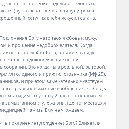
тдельно. Песнопения отдельно – злость на
аются (ну разве что дети достанут утром в
рошенный, сетуя, как тебя искусил сатана,
Поклонение Богу – это твоя любовь к мужу,
седом и прощение недоброжелателя. Когда
лижнего – не любит Бога, он имеет в виду
то не только вдохновляющие песни,
 собрании. Это когда ты в реальной, бытовой,
ормил голодного и приютил странника (Мф 25).
анников, и при этом замечательно чувствуем
язано с реальной жизнью вообще никак. Это два
рых мы сидим: в субботу 2 часа – на красивом
на замызганном стуле жизни, где нет места для
юрисдикцией, там мы Ему не угождаем.
т в поклонение (угождение) Богу? Влияет ли