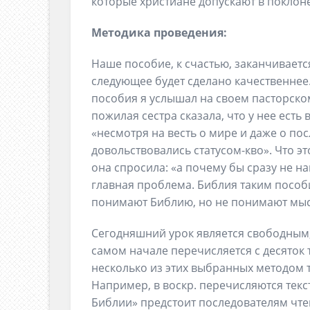
которые христиане допускают в поклоне
Методика проведения:
Наше пособие, к счастью, заканчиваетс
следующее будет сделано качественне
пособия я услышал на своем пасторско
пожилая сестра сказала, что у нее есть в
«несмотря на весть о мире и даже о п
довольствовались статусом-кво». Что э
она спросила: «а почему бы сразу не на
главная проблема. Библия таким пособ
понимают Библию, но не понимают мыс
Сегодняшний урок является свободным,
самом начале перечисляется с десяток т
несколько из этих выбранных методом 
Например, в воскр. перечисляются текст
Библии» предстоит последователям чтен