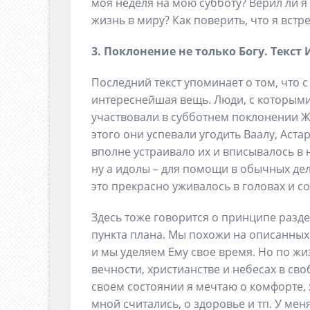
моя неделя на мою субботу? Верил ли я 
жизнь в миру? Как поверить, что я встре
3. Поклонение не только Богу. Текст И
Последний текст упоминает о том, что
интереснейшая вещь. Люди, с которым
участвовали в субботнем поклонении Жи
этого они успевали угодить Ваалу, Аста
вполне устраивало их и вписывалось в 
ну а идолы – для помощи в обычных де
это прекрасно уживалось в головах и с
Здесь тоже говорится о принципе разде
пункта плана. Мы похожи на описанных в
и мы уделяем Ему свое время. Но по жи
вечности, христианстве и небесах в св
своем состоянии я мечтаю о комфорте, 
мной считались, о здоровье и тп. У ме