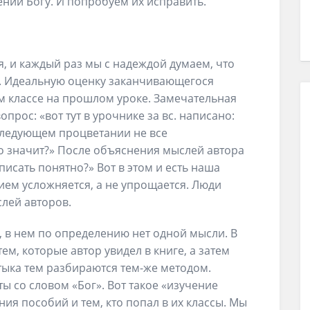
нии Богу. И попробуем их исправить.
я, и каждый раз мы с надеждой думаем, что
е. Идеальную оценку заканчивающегося
м классе на прошлом уроке. Замечательная
опрос: «вот тут в урочнике за вс. написано:
оследующем процветании не все
то значит?» После объяснения мыслей автора
писать понятно?» Вот в этом и есть наша
ием усложняется, а не упрощается. Люди
лей авторов.
 в нем по определению нет одной мысли. В
ем, которые автор увидел в книге, а затем
тыка тем разбираются тем-же методом.
ы со словом «Бог». Вот такое «изучение
ия пособий и тем, кто попал в их классы. Мы