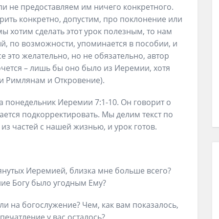
ли не предоставляем им ничего конкретного.
рить конкретно, допустим, про поклонение или
ы хотим сделать этот урок полезным, то нам
ый, по возможности, упоминается в пособии, и
се это желательно, но не обязательно, автор
очется – лишь бы оно было из Иеремии, хотя
 и Римлянам и Откровение).
 понедельник Иеремии 7:1-10. Он говорит о
ается подкорректировать. Мы делим текст по
из частей с нашей жизнью, и урок готов.
янутых Иеремией, близка мне больше всего?
ние Богу было угодным Ему?
ли на богослужение? Чем, как вам показалось,
печатление у вас осталось?