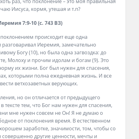
хоть раз, что поклонение – это моя правильная
чаю Иисуса, кормя, утешая и т.п?
еремия 7:9-10 (с. 743 ВЗ)
 с поклонением происходит еще одна
и разговаривал Иеремия, замечательно
вому Богу (10), но была одна загвоздка: до
рте, Молоху и прочим идолам и богам (9). Это
норму их жизни. Бог был нужен для спасения,
лах, которыми полна ежедневная жизнь. И все
овести ветхозаветных верующих.
ления, но он отличается от предыдущего
 тексте тем, что Бог нам нужен для спасения,
зни мне нужен совсем не Он! Я не думаю о
ободное от поклонения время. В естественном
хорошем заработке, значимости, том, чтобы со
ня совершенно другие ценности, мечты и