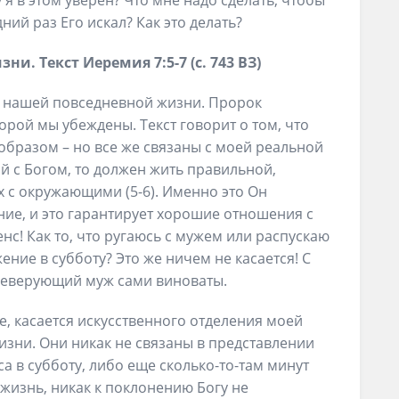
я в этом уверен? Что мне надо сделать, чтобы
ний раз Его искал? Как это делать?
и. Текст Иеремия 7:5-7 (с. 743 ВЗ)
к нашей повседневной жизни. Пророк
орой мы убеждены. Текст говорит о том, что
образом – но все же связаны с моей реальной
й с Богом, то должен жить правильной,
 с окружающими (5-6). Именно это Он
ие, и это гарантирует хорошие отношения с
енс! Как то, что ругаюсь с мужем или распускаю
ение в субботу? Это же ничем не касается! С
 неверующий муж сами виноваты.
, касается искусственного отделения моей
зни. Они никак не связаны в представлении
а в субботу, либо еще сколько-то-там минут
я жизнь, никак к поклонению Богу не