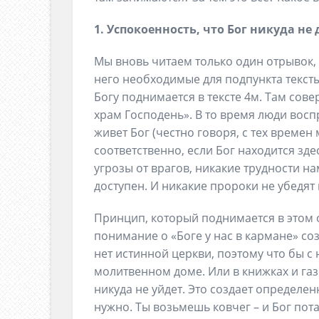
1. Успокоенность, что Бог никуда не д
Мы вновь читаем только один отрывок, с
него необходимые для подпункта текс
Богу поднимается в тексте 4м. Там сов
храм Господень». В то время люди восп
живет Бог (честно говоря, с тех времен
соответственно, если Бог находится зде
угрозы от врагов, никакие трудности на
доступен. И никакие пророки не убедят
Принцип, который поднимается в этом о
понимание о «Боге у нас в кармане» со
нет истинной церкви, поэтому что бы с
молитвенном доме. Или в книжках и газет
никуда не уйдет. Это создает определен
нужно. Ты возьмешь ковчег – и Бог пот