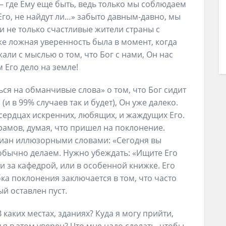
 – где Ему еще быть, ведь только мы соблюдаем
го, не найдут ли…» забыто давным-давно, мы
и не только счастливые жители страны с
е ложная уверенность была в момент, когда
али с мыслью о том, что Бог с нами, Он нас
 Его дело на земле!
ся на обманчивые слова» о том, что Бог сидит
и в 99% случаев так и будет), Он уже далеко.
в сердцах искренних, любящих, и жаждущих Его.
рамов, думая, что пришел на поклонение.
иан иллюзорными словами: «Сегодня вы
 обычно делаем. Нужно убеждать: «Ищите Его
ли за кафедрой, или в особенной книжке. Его
ка поклонения заключается в том, что часто
й оставлен пуст.
 каких местах, зданиях? Куда я могу прийти,