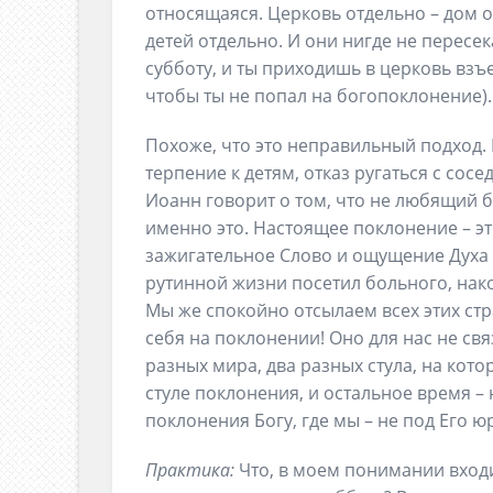
относящаяся. Церковь отдельно – дом о
детей отдельно. И они нигде не пересек
субботу, и ты приходишь в церковь взъе
чтобы ты не попал на богопоклонение).
Похоже, что это неправильный подход. 
терпение к детям, отказ ругаться с со
Иоанн говорит о том, что не любящий б
именно это. Настоящее поклонение – э
зажигательное Слово и ощущение Духа в
рутинной жизни посетил больного, нак
Мы же спокойно отсылаем всех этих стр
себя на поклонении! Оно для нас не св
разных мира, два разных стула, на кото
стуле поклонения, и остальное время – 
поклонения Богу, где мы – не под Его 
Практика:
Что, в моем понимании входи