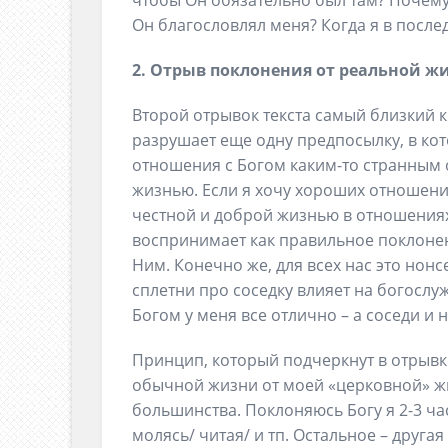
чтобы Он обязательно был там? Почему 
Он благословлял меня? Когда я в послед
2. Отрыв поклонения от реальной жизн
Второй отрывок текста самый близкий 
разрушает еще одну предпосылку, в кот
отношения с Богом каким-то странным 
жизнью. Если я хочу хороших отношени
честной и доброй жизнью в отношениях
воспринимает как правильное поклонен
Ним. Конечно же, для всех нас это нонс
сплетни про соседку влияет на богослуж
Богом у меня все отлично – а соседи и
Принцип, который подчеркнут в отрывке
обычной жизни от моей «церковной» жи
большинства. Поклоняюсь Богу я 2-3 час
молясь/ читая/ и тп. Остальное – друга