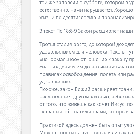
той же заповеди о субботе, которой в 
естественно, нами нарушается. Хорошо
жизни по десятисловию и проанализиров
3 текст Пс 18:8-9 Закон расширяет наш
Третья стадия роста, до которой доход
удовольствием для человека. Тексты тут
«ненормальное» отношение к закону пр
«наслаждения» им до называния «закон
правилах освобождения, полета или рад
удовольствие.
Похоже, закон Божий расширяет грани
наслаждаться другой жизнью, небесным
от того, что живешь как хочет Иисус, по
скованый обстоятельствами, которые за
Практикой здесь должен быть опыт удо
Можно спросить, чувствовали ли слуша