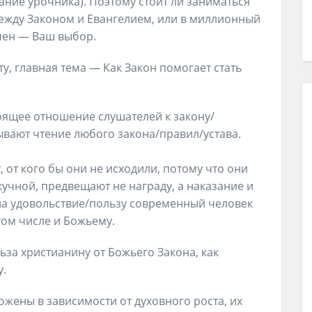
ание урочника). Поэтому стоит ли заниматься
ежду Законом и Евангелием, или в миллионный
ечен — Ваш выбор.
, главная тема — Как Закон помогает стать
тоящее отношение слушателей к закону/
ывают чтение любого закона/правил/устава.
от кого бы они не исходили, потому что они
учной, предвещают не награду, а наказание и
на удовольствие/пользу современный человек
том числе и Божьему.
ьза христианину от Божьего Закона, как
у.
ложены в зависимости от духовного роста, их