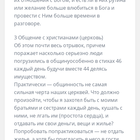
их отношения с Богом, и есть ли в них рутина
или желание больше влюбиться в Бога и
провести с Ним больше времени в
разговоре.
3 Общение с христианами (церковь)
Об этом почти весь отрывок, причем
поражает насколько серьезно люди
погрузились в общинуособенно в стихах 46
каждый день будучи вместе 44 делясь
имуществом.
Практически — общинность не самая
сильная черта наших церквей. Что должно
произойти, чтобы я захотел быть с моими
братьями и сестрами каждый день, кушать с
ними, не лгать им (простота сердца), и
отдавать им свои деньги, вещи и жилье?
Попробовать попрактиковаться — не отдать
жилье, а хотя бы пригласить в него в гости.