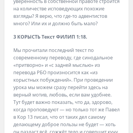
уверенность в собственной правоте строится
на количестве исповедующих похожие
взгляды? Я верю, что где-то адвентистов
много? Или их и должно быть мало?
3 КОРЫСТЬ
Текст
ФИЛИП 1
:
18
.
Мы прочитали последний текст по
современному переводу, где синодальное
«притворно» и «с задней мыслью» из
перевода РБО произносится как «из
корыстных побуждений». При проведении
урока мы можем сразу перейти здесь на
верный мотив, любовь, если вам удобнее.
Тут будет важно показать, что да, здорово,
когда проповедуют — но только тот же Павел
в Кор 13 писал, что от таких дел самому
делающему доброе пользы не будет — хоть
он раздаст всё, сожжёт тело и совершит кучу