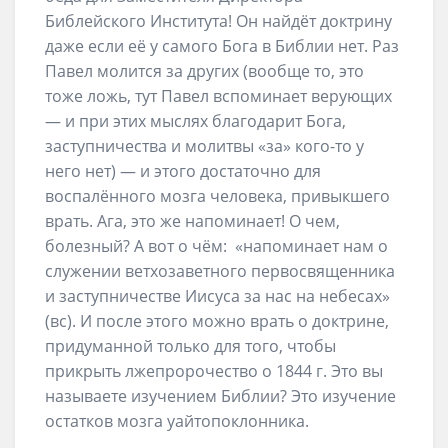
Библейского Института! Он найдёт доктрину
даже если её у самого Бога в Библии нет. Раз
Павел молится за других (вообще то, это
тоже ложь, тут Павел вспоминает верующих
— и при этих мыслях благодарит Бога,
заступничества и молитвы «за» кого-то у
него нет) — и этого достаточно для
воспалённого мозга человека, привыкшего
врать. Ага, это же напоминает! О чем,
болезный? А вот о чём: «напоминает нам о
служении ветхозаветного первосвященника
и заступничестве Иисуса за нас на небесах»
(вс). И после этого можно врать о доктрине,
придуманной только для того, чтобы
прикрыть лжепророчество о 1844 г. Это вы
называете изучением Библии? Это изучение
остатков мозга уайтопоклонника.