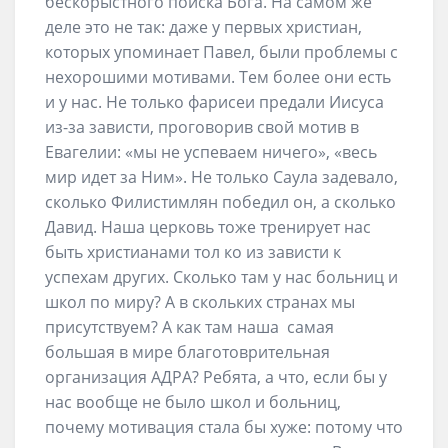
бескорыстного поиска Бога. На самом же
деле это не так: даже у первых христиан,
которых упоминает Павел, были проблемы с
нехорошими мотивами. Тем более они есть
и у нас. Не только фарисеи предали Иисуса
из-за зависти, проговорив свой мотив в
Евагелии: «мы не успеваем ничего», «весь
мир идет за Ним». Не только Саула задевало,
сколько Филистимлян победил он, а сколько
Давид. Наша церковь тоже тренирует нас
быть христианами тол ко из зависти к
успехам других. Сколько там у нас больниц и
школ по миру? А в скольких странах мы
присутствуем? А как там наша самая
большая в мире благотоврительная
организация АДРА? Ребята, а что, если бы у
нас вообще не было школ и больниц,
почему мотивация стала бы хуже: потому что