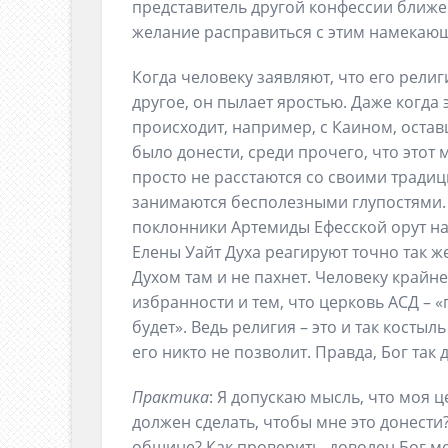
представитель другой конфессии ближе 
желание расправиться с этим намекаю
Когда человеку заявляют, что его рели
другое, он пылает яростью. Даже когда 
происходит, например, с Каином, оста
было донести, среди прочего, что этот 
просто не расстаются со своими традиц
занимаются бесполезными глупостями. 
поклонники Артемиды Ефесской орут на
Елены Уайт Духа реагируют точно так же
Духом там и не пахнет. Человеку крайн
избранности и тем, что церковь АСД – «
будет». Ведь религия – это и так костыл
его никто не позволит. Правда, Бог так 
Практика
: Я допускаю мысль, что моя 
должен сделать, чтобы мне это донести?
общине? Как проверить, доволен Бог м