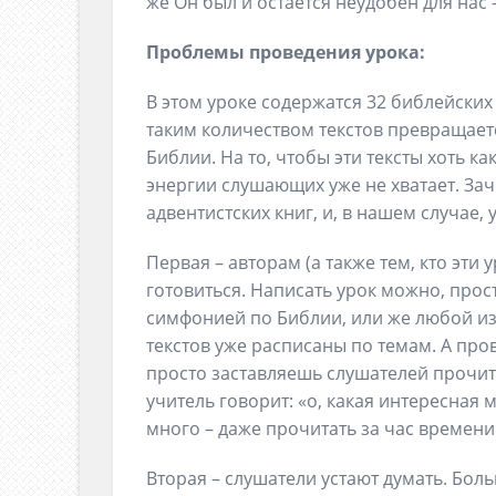
же Он был и остается неудобен для нас 
Проблемы проведения урока:
В этом уроке содержатся 32 библейских
таким количеством текстов превращает
Библии. На то, чтобы эти тексты хоть ка
энергии слушающих уже не хватает. За
адвентистских книг, и, в нашем случае,
Первая – авторам (а также тем, кто эти 
готовиться. Написать урок можно, пр
симфонией по Библии, или же любой из
текстов уже расписаны по темам. А про
просто заставляешь слушателей прочитат
учитель говорит: «о, какая интересная 
много – даже прочитать за час времени н
Вторая – слушатели устают думать. Бо