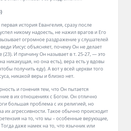
)
 первая история Евангелия, сразу после
 успел никому надоесть, не нажил врагов и Его
 вызывает огромное раздражение у слушателей
оведи Иисус объясняет, почему Он не делает
(23). И причину Он называет в т. 25-27, — это
на никакущая, но она есть), вера есть у вдовы
чтобы получить еду). А вот у всей церкви того
уса, никакой веры и близко нет.
рность и гонения тем, что Он пытается
ние в их отношениях с Богом. Он отлично
гоги большая проблема с их религией, но
-за их агрессивности. Такое обычно происходит
претензия на то, что мы – особенные верующие,
 Тогда даже намек на то, что язычник или