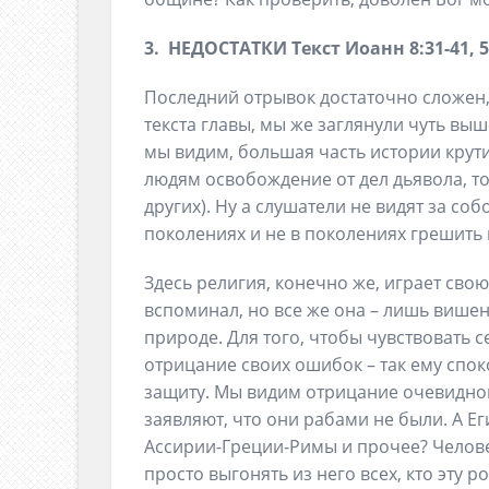
3. НЕДОСТАТКИ Текст Иоанн 8:31-41, 59
Последний отрывок достаточно сложен,
текста главы, мы же заглянули чуть выше
мы видим, большая часть истории крутит
людям освобождение от дел дьявола, то 
других). Ну а слушатели не видят за соб
поколениях и не в поколениях грешить
Здесь религия, конечно же, играет свою
вспоминал, но все же она – лишь вишенк
природе. Для того, чтобы чувствовать 
отрицание своих ошибок – так ему спок
защиту. Мы видим отрицание очевидного
заявляют, что они рабами не были. А Е
Ассирии-Греции-Римы и прочее? Челове
просто выгонять из него всех, кто эту 