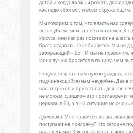
детей и когда должны рожать двоюродн
как надо себя вести всем окружающим.
Мы говорим о том, что власть нас сове
легче убьем, чем от нее откажемся. Ко
Иисуса, они как раз посягают на власть 
брата отдавать не собирается. Мы не да
забирающий – Бог. И мы не позволим, ч
Иона лучше бросится в пучину, чем вып
Получается, что нам нужно увидеть, что 
подчиняющийся) нам неудобен. Даже ст
нас от грехов и приготовить для нас ве
не можем, слишком это противоречит 
церковь в ВЗ, а в НЗ ситуация не очен
Практика
: Мне нравится, когда люди де
поступают не по-моему? Кто сегодня п
над членами? Как согласиться выполня