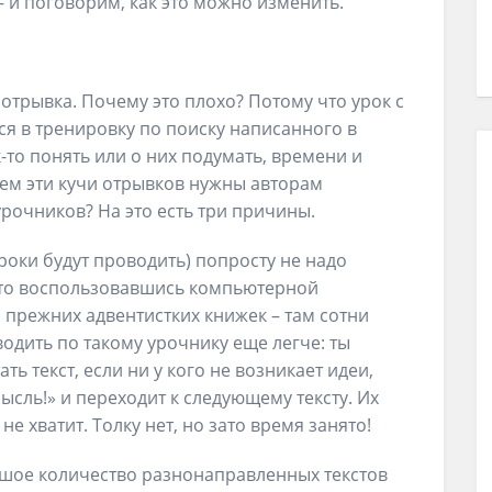
– и поговорим, как это можно изменить.
 отрывка. Почему это плохо? Потому что урок с
ся в тренировку по поиску написанного в
к-то понять или о них подумать, времени и
чем эти кучи отрывков нужны авторам
 урочников? На это есть три причины.
уроки будут проводить) попросту не надо
осто воспользовавшись компьютерной
 прежних адвентистких книжек – там сотни
водить по такому урочнику еще легче: ты
ь текст, если ни у кого не возникает идеи,
мысль!» и переходит к следующему тексту. Их
е хватит. Толку нет, но зато время занято!
льшое количество разнонаправленных текстов