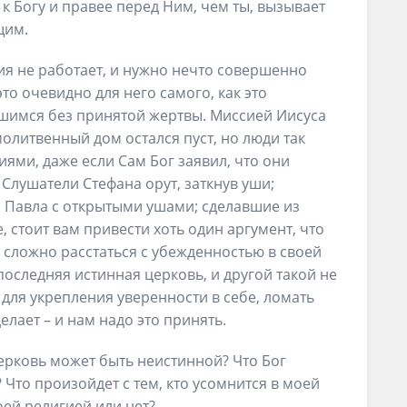
к Богу и правее перед Ним, чем ты, вызывает
щим.
гия не работает, и нужно нечто совершенно
это очевидно для него самого, как это
вшимся без принятой жертвы. Миссией Иисуса
молитвенный дом остался пуст, но люди так
иями, даже если Сам Бог заявил, что они
Слушатели Стефана орут, заткнув уши;
 Павла с открытыми ушами; сделавшие из
, стоит вам привести хоть один аргумент, что
е сложно расстаться с убежденностью в своей
последняя истинная церковь, и другой такой не
ь для укрепления уверенности в себе, ломать
делает – и нам надо это принять.
церковь может быть неистинной? Что Бог
 Что произойдет с тем, кто усомнится в моей
оей религией или нет?