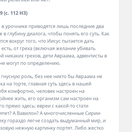
 (с. 112 НЗ)
 в урочнике приводятся лишь последние два
 в глубину диалога, чтобы понять его суть. Как
ся вокруг того, что Иисус пытается дать
есть, от греха (включая желание убивать
ой никаких грехов, дети Авраама, адвентисты в
 не могут по определению.
 гнусную роль, без нее никто бы Авраама не
а на торте, главная суть здесь в нашей
себя комфортно, человек настроен на
ойнее жить, его организм сам настроен на
 прямо здесь: евреи с какой-то стати
гипет? А Вавилон? А многочисленные Сирии-
ку гораздо легче создать выдуманный мир, и
розовую нежную картинку портят. Либо жестко