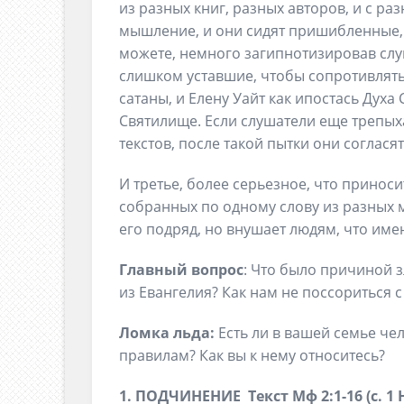
из разных книг, разных авторов, и с р
мышление, и они сидят пришибленные,
можете, немного загипнотизировав слу
слишком уставшие, чтобы сопротивлять
сатаны, и Елену Уайт как ипостась Духа
Святилище. Если слушатели еще трепых
текстов, после такой пытки они согласят
И третье, более серьезное, что приноси
собранных по одному слову из разных м
его подряд, но внушает людям, что имен
Главный вопрос
: Что было причиной 
из Евангелия? Как нам не поссориться 
Ломка льда:
Есть ли в вашей семье че
правилам? Как вы к нему относитесь?
1. ПОДЧИНЕНИЕ Текст Мф 2:1-16 (с. 1 