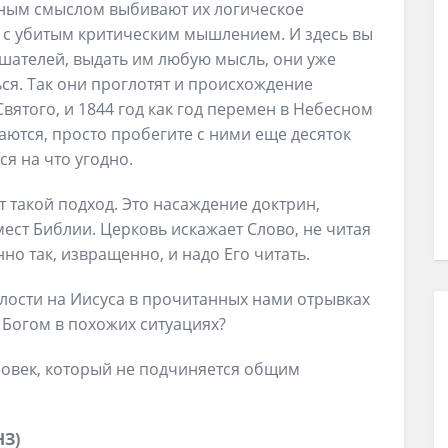
азным смыслом выбивают их логическое
 с убитым критическим мышлением. И здесь вы
шателей, выдать им любую мысль, они уже
ся. Так они проглотят и происхождение
 Святого, и 1844 год как год перемен в Небесном
аются, просто пробегите с ними еще десяток
ся на что угодно.
т такой подход. Это насаждение доктрин,
ест Библии. Церковь искажает Слово, не читая
но так, извращенно, и надо Его читать.
злости на Иисуса в прочитанных нами отрывках
с Богом в похожих ситуациях?
ловек, который не подчиняется общим
НЗ)