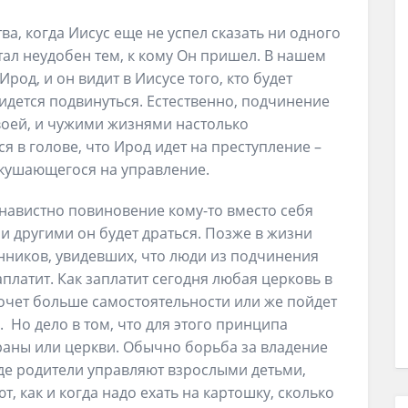
а, когда Иисус еще не успел сказать ни одного
тал неудобен тем, к кому Он пришел. В нашем
род, и он видит в Иисусе того, кто будет
ридется подвинуться. Естественно, подчинение
своей, и чужими жизнями настолько
я в голове, что Ирод идет на преступление –
кушающегося на управление.
енавистно повиновение кому-то вместо себя
 и другими он будет драться. Позже в жизни
нников, увидевших, что люди из подчинения
заплатит. Как заплатит сегодня любая церковь в
очет больше самостоятельности или же пойдет
Но дело в том, что для этого принципа
аны или церкви. Обычно борьба за владение
где родители управляют взрослыми детьми,
, как и когда надо ехать на картошку, сколько