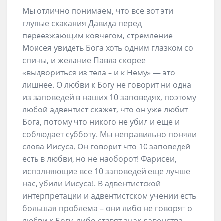
Мы отлично понимаем, что все вот эти
глупые скакания Давида перед
переезжающим ковчегом, стремление
Моисея увидеть Бога хоть одним глазком со
спины, и желание Павла скорее
«выдвориться из тела – и к Нему» — это
лишнее. О любви к Богу не говорит ни одна
из заповедей в наших 10 заповедях, поэтому
любой адвентист скажет, что он уже любит
Бога, потому что никого не убил и еще и
соблюдает субботу. Мы неправильно поняли
слова Иисуса, Он говорит что 10 заповедей
есть в любви, но не наоборот! Фарисеи,
исполняющие все 10 заповедей еще лучше
нас, убили Иисуса!. В адвентистской
интерпретации и адвентистском учении есть
большая проблема – они либо не говорят о
любви к Богу, либо ставят знак равенства