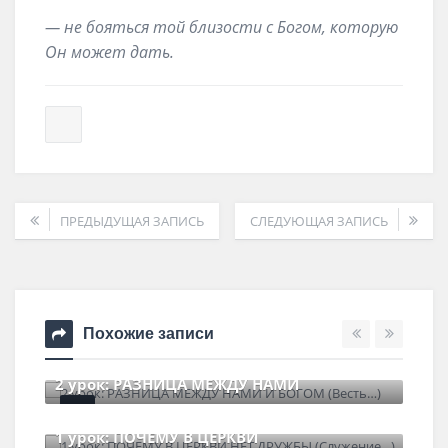
— не бояться той близости с Богом, которую
Он может дать.
ПРЕДЫДУЩАЯ ЗАПИСЬ
СЛЕДУЮЩАЯ ЗАПИСЬ
Похожие записи
 РАЗНИЦА МЕЖДУ НАМИ
13урок: ЗАЧЕМ 
 2026
0 Comments
22 июня , 2026
ПОЧЕМУ В ЦЕРКВИ