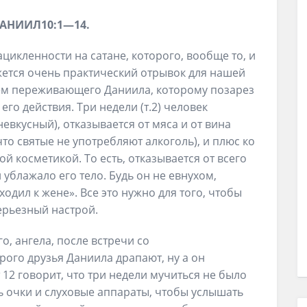
АНИИЛ
10
:
1
—
1
4
.
цикленности на сатане, которого, вообще то, и
ажется очень практический отрывок для нашей
аем переживающего Даниила, которому позарез
го действия. Три недели (т.2) человек
 невкусный), отказывается от мяса и от вина
что святые не употребляют алкоголь), и плюс ко
й косметикой. То есть, отказывается от всего
 ублажало его тело. Будь он не евнухом,
одил к жене». Все это нужно для того, чтобы
серьезный настрой.
о, ангела, после встречи со
ого друзья Даниила драпают, ну а он
т 12 говорит, что три недели мучиться не было
ь очки и слуховые аппараты, чтобы услышать