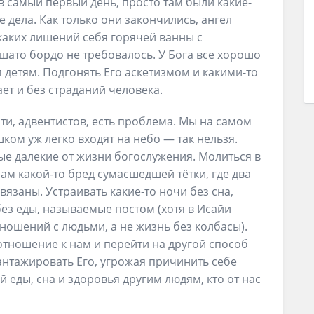
в самый первый день, просто там были какие-
 дела. Как только они закончились, ангел
икаких лишений себя горячей ванны с
 шато бордо не требовалось. У Бога все хорошо
 детям. Подгонять Его аскетизмом и какими-то
ет и без страданий человека.
ости, адвентистов, есть проблема. Мы на самом
ком уж легко входят на небо — так нельзя.
ые далекие от жизни богослужения. Молиться в
рам какой-то бред сумасшедшей тётки, где два
язаны. Устраивать какие-то ночи без сна,
ез еды, называемые постом (хотя в Исайи
тношений с людьми, а не жизнь без колбасы).
тношение к нам и перейти на другой способ
антажировать Его, угрожая причинить себе
 еды, сна и здоровья другим людям, кто от нас