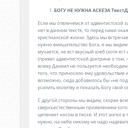
БОГУ НЕ НУЖНА АСКЕЗА
Текст
Д
Если мы отвлечемся от адвентистской за
нет в данном тексте, то перед нами ок
христианской жизни. Здесь мы встреч
нужно вмешательство Бога, и мы видим е
мучается, не ест вкусный хлеб (хотя ест
(привет адвентистской доктрине о том, 
всему Даниил не пользуется необходимо
того, что приносило ему удовольствие и
возможно, сюда добавилось бы «не подх
усилить молитву и показать Богу свой 
С другой стороны мы видим, скорее всег
сверхъестественным проявлением котор
цепенеет носом в песке. И этот ангел в 
нужно, на небе никому не надо надеват