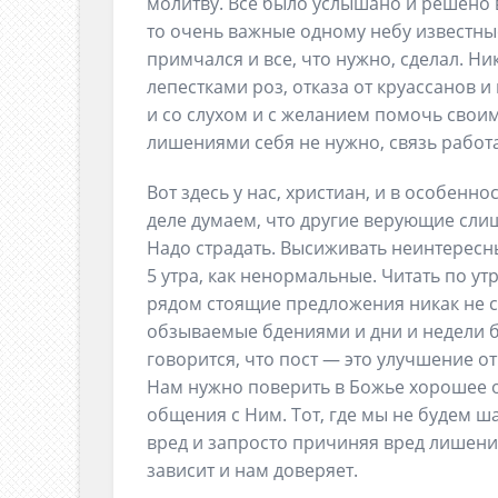
молитву. Все было услышано и решено 
то очень важные одному небу известные
примчался и все, что нужно, сделал. Н
лепестками роз, отказа от круассанов и
и со слухом и с желанием помочь своим
лишениями себя не нужно, связь работа
Вот здесь у нас, христиан, и в особенн
деле думаем, что другие верующие слиш
Надо страдать. Высиживать неинтересн
5 утра, как ненормальные. Читать по ут
рядом стоящие предложения никак не св
обзываемые бдениями и дни и недели б
говорится, что пост — это улучшение о
Нам нужно поверить в Божье хорошее о
общения с Ним. Тот, где мы не будем ш
вред и запросто причиняя вред лишений
зависит и нам доверяет.