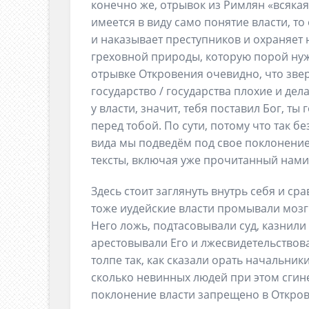
конечно же, отрывок из Римлян «всякая
имеется в виду само понятие власти, то
и наказывает преступников и охраняет 
греховной природы, которую порой ну
отрывке Откровения очевидно, что зверь
государство / государства плохие и дел
у власти, значит, тебя поставил Бог, ты
перед тобой. По сути, потому что так б
вида мы подведём под свое поклонени
тексты, включая уже прочитанный нами
Здесь стоит заглянуть внутрь себя и ср
тоже иудейские власти промывали мозг
Него ложь, подтасовывали суд, казнили 
арестовывали Его и лжесвидетельствовал
толпе так, как сказали орать начальни
сколько невинных людей при этом сгин
поклонение власти запрещено в Откровен