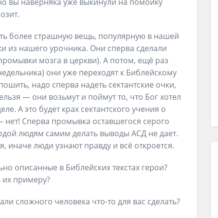
но вы наверняка уже выкинули на помойку
озит.
ть более страшную вещь, популярную в нашей
ки из нашего урочника. Они сперва сделали
промывки мозга в церкви). А потом, ещё раз
недельника) они уже переходят к Библейскому
апошить, надо сперва надеть сектантские очки,
льзя — они возьмут и поймут то, что Бог хотел
еле. А это будет крах сектантского учения о
 — нет! Сперва промывка оставшегося серого
одой людям самим делать выводы АСД не дает.
, иначе люди узнают правду и всё откроется.
ьно описанные в Библейских текстах герои?
ь их примеру?
али сложного человека что-то для вас сделать?