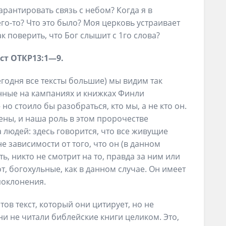
арантировать связь с небом? Когда я в
го-то? Что это было? Моя церковь устраивает
к поверить, что Бог слышит с 1го слова?
ст
ОТКР
13
:
1
—
9
.
годня все тексты большие) мы видим так
нные на кампаниях и книжках Финли
но стоило бы разобраться, кто мы, а не кто он.
ены, и наша роль в этом пророчестве
 людей: здесь говорится, что все живущие
не зависимости от того, что он (в данном
сть, никто не смотрит на то, правда за ним или
от, богохульные, как в данном случае. Он имеет
поклонения.
тов текст, который они цитирует, но не
ни не читали библейские книги целиком. Это,