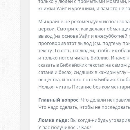
только у людей с промытыми мозгами, 
книжки Уайт и урочники, и вам это не гр
Мы крайне не рекомендуем использова
церкви. Смотрите, как делают обманщи
вывод (на основе Уайт и ежесубботней 
проговорив этот вывод (см. подтему по
тексту. То есть, на людей, чтобы их обл
и только потом читать Библию. Иначе не
сказать в Библейских текстах на самом д
сатане и бесах, сидящих в каждом углу
вещества, и только потом Библия. Своб
Нельзя читать Писание без комментария
Главный вопрос
: Что делали неправил
Что надо сделать, чтобы не последоват
Ломка льда:
Вы когда-нибудь уговарив
У вас получилось? Как?