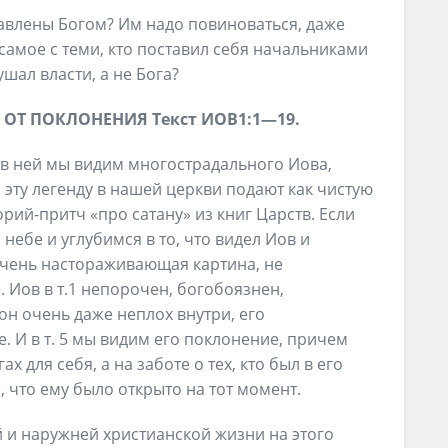
тавлены Богом? Им надо повиноваться, даже
 самое с теми, кто поставил себя начальниками
ушал власти, а не Бога?
Т ОТ ПОКЛОНЕНИЯ
Текст
ИОВ
1
:
1
—
1
9
.
 в ней мы видим многострадального Иова,
эту легенду в нашей церкви подают как чистую
рий-притч «про сатану» из книг Царств. Если
небе и углубимся в то, что видел Иов и
очень настораживающая картина, не
Иов в т.1 непорочен, богобоязнен,
 он очень даже неплох внутри, его
. И в т. 5 мы видим его поклонение, причем
х для себя, а на заботе о тех, кто был в его
, что ему было открыто на тот момент.
й и наружней христианской жизни на этого