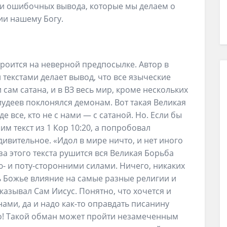
три ошибочных вывода, которые мы делаем о
ии нашему Богу.
роится на неверной предпосылке. Автор в
текстами делает вывод, что все языческие
 сам сатана, и в ВЗ весь мир, кроме нескольких
 иудеев поклонялся демонам. Вот такая Великая
е все, кто не с нами — с сатаной. Но. Если бы
м текст из 1 Кор 10:20, а попробовал
дивительное. «Идол в мире ничто, и нет иного
з-за этого текста рушится вся Великая Борьба
 и поту-сторонними силами. Ничего, никаких
ть Божье влияние на самые разные религии и
сказывал Сам Иисус. Понятно, что хочется и
ами, да и надо как-то оправдать писанину
во! Такой обман может пройти незамеченным