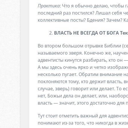
Практика
: Что я обычно делаю, чтобы г
последний раз постился? Лишал себя че
коллективные посты? Бдения? Зачем? Ка
В
ЛАСТЬ НЕ ВСЕГДА ОТ БОГА
Тек
Во втором большом отрывке Библии (се
называемого зверя. Конечно же, науче
адвентисты кинутся разбирать, кто он — 
А мы здесь очень ярко и четко изображ
несколько пугает. Обратим внимание на
поклоняются тому, кто держит власть, в
случае, зверь) говорит или делает. То е
нет, Божьи дела он делает, или, наобор
власть — значит, этого достаточно для 
Тут стоит отметить важный для адвентис
понимают из-за того, что никогда в жиз