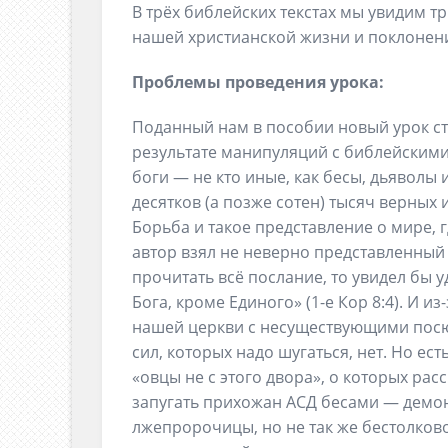
В трёх библейских текстах мы увидим 
нашей христианской жизни и поклонен
Проблемы проведения урока:
Поданный нам в пособии новый урок ст
результате манипуляций с библейскими 
боги — не кто иные, как бесы, дьяволы и
десятков (а позже сотен) тысяч верных
Борьба и такое представление о мире, гд
автор взял не неверно представленный и
прочитать всё послание, то увидел бы у
Бога, кроме Единого» (1-е Кор 8:4). И и
нашей церкви с несуществующими посю-
сил, которых надо шугаться, нет. Но ес
«овцы не с этого двора», о которых рас
запугать прихожан АСД бесами — демон
лжепророчицы, но не так же бестолко