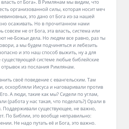
 власть от Бога». В Римлянам мы видим, что
 есть организованной силы, которая носит меч
невиновных, это дано от Бога из-за нашей
жно осаживать. Но в прочитанном нами
 совсем не от Бога, эта власть, система или
ают не-Божьи дела. Но людям все равно, раз ты
 говори, а мы будем подчиняться и лебезить
езопасно и это наш способ выжить, ну а для
е существующей системе любые библейские
 отрывок из послания Римлянам.
авнить своё поведение с евангельским. Там
и, оскорбляли Иисуса и наговаривали против
Его. А люди, такие как мы? Сидели по углам,
и (работа у нас такая, что поделать?) Орали в
ки. Поддерживали существующее, не важно,
ет. По Библии, это вообще неправильно:
ии. Не надо путать её и Бога, это важно.