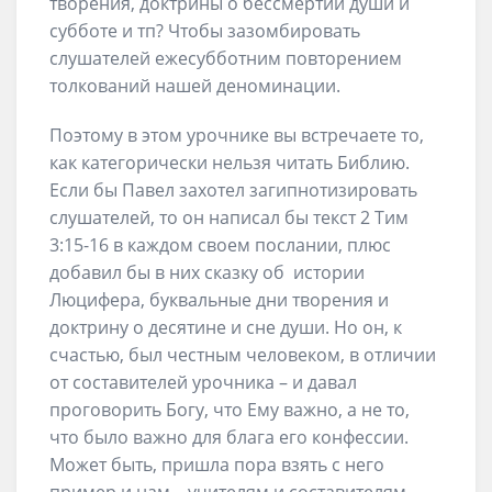
творения, доктрины о бессмертии души и
субботе и тп? Чтобы зазомбировать
слушателей ежесубботним повторением
толкований нашей деноминации.
Поэтому в этом урочнике вы встречаете то,
как категорически нельзя читать Библию.
Если бы Павел захотел загипнотизировать
слушателей, то он написал бы текст 2 Тим
3:15-16 в каждом своем послании, плюс
добавил бы в них сказку об истории
Люцифера, буквальные дни творения и
доктрину о десятине и сне души. Но он, к
счастью, был честным человеком, в отличии
от составителей урочника – и давал
проговорить Богу, что Ему важно, а не то,
что было важно для блага его конфессии.
Может быть, пришла пора взять с него
пример и нам – учителям и составителям