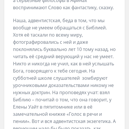
а серьезные философы в Афинах
воспринимают Слово как фантастику, сказку.
Наша, адвентистская, беда в том, что мы
вообще не умеем обращаться с Библией.
Хотя её таскали по всему миру,
фотографировались с ней и даже
поклонялись буквально лет 10 тому назад, но
читать её средний верующий у нас не умеет.
Никто и никогда не учил, как в ней услышать
Бога, говорящего к тебе сегодня. На
субботней школе слушателей зомбируют
урочниковыми доказательствами никому не
нужных доктрин. На проповедях учат: взял
Библию – почитай о том, что она говорит, у
Елены Уайт в пятитомнике или в её
замечательной книжке «Голос в речи и
пении». Вот и вся адвентистская экзегетика. А
верующим надо бы было показать, как,