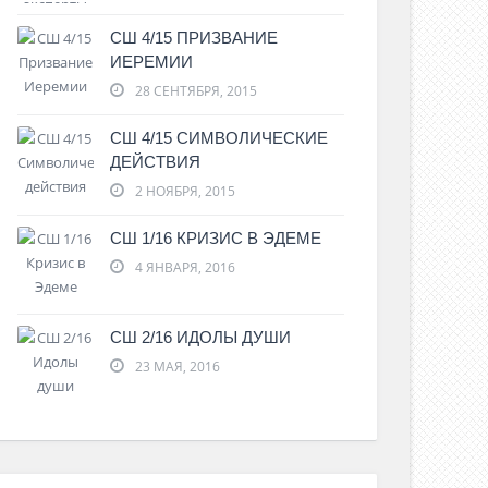
СШ 4/15 ПРИЗВАНИЕ
ИЕРЕМИИ
28 СЕНТЯБРЯ, 2015
СШ 4/15 СИМВОЛИЧЕСКИЕ
ДЕЙСТВИЯ
2 НОЯБРЯ, 2015
ВНАЯ ПРИЧИНА
С чем мы расс
СШ 1/16 КРИЗИС В ЭДЕМЕ
1 июля , 2017
0 Comments
29 июня , 2017
4 ЯНВАРЯ, 2016
СШ 2/16 ИДОЛЫ ДУШИ
23 МАЯ, 2016