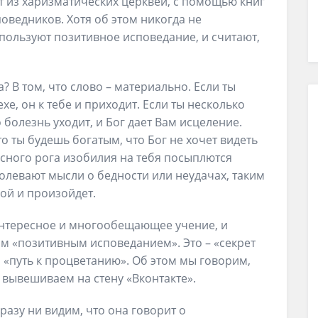
 из харизматических церквей, с помощью книг
оведников. Хотя об этом никогда не
пользуют позитивное исповедание, и считают,
 В том, что слово – материально. Если ты
е, он к тебе и приходит. Если ты несколько
о болезнь уходит, и Бог дает Вам исцеление.
о ты будешь богатым, что Бог не хочет видеть
есного рога изобилия на тебя посыплются
олевают мысли о бедности или неудачах, таким
бой и произойдет.
интересное и многообещающее учение, и
им «позитивным исповеданием». Это – «секрет
и «путь к процветанию». Об этом мы говорим,
 вывешиваем на стену «Вконтакте».
разу ни видим, что она говорит о