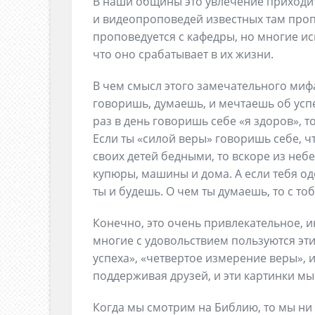
В наши общины это увлечение приходит
и видеопроповедей известных там проп
проповедуется с кафедры, но многие ис
что оно срабатывает в их жизни.
В чем смысл этого замечательного мифа?
говоришь, думаешь, и мечтаешь об успех
раз в день говоришь себе «я здоров», т
Если ты «силой веры» говоришь себе, чт
своих детей бедными, то вскоре из неб
купюры, машины и дома. А если тебя од
ты и будешь. О чем ты думаешь, то с то
Конечно, это очень привлекательное, 
многие с удовольствием пользуются эт
успеха», «четвертое измерение веры», 
поддерживая друзей, и эти картинки мы
Когда мы смотрим на Библию, то мы ни 