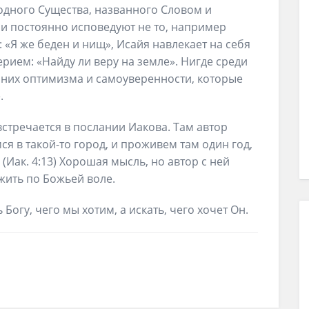
одного Существа, названного Словом и
ии постоянно исповедуют не то, например
 «Я же беден и нищ», Исайя навлекает на себя
ерием: «Найду ли веру на земле». Нигде среди
шних оптимизма и самоуверенности, которые
.
стречается в послании Иакова. Там автор
ся в такой-то город, и проживем там один год,
(Иак. 4:13) Хорошая мысль, но автор с ней
 жить по Божьей воле.
Богу, чего мы хотим, а искать, чего хочет Он.