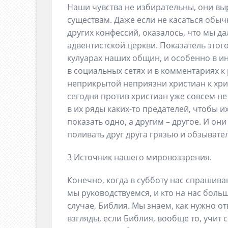
Наши чувства не избирательны, они в
существам. Даже если не касаться обы
других конфессий, оказалось, что мы д
адвентистской церкви. Показатель этог
кулуарах наших общин, и особенно в ин
в социальных сетях и в комментариях к 
неприкрытой неприязни христиан к хри
сегодня против христиан уже совсем не
в их ряды каких-то предателей, чтобы
показать одно, а другим – другое. И они
поливать друг друга грязью и обзывател
3 Источник нашего мировоззрения.
Конечно, когда в субботу нас спрашиваю
мы руководствуемся, и кто на нас больш
случае, Библия. Мы знаем, как нужно о
взгляды, если Библия, вообще то, учит 