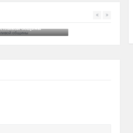
СТР
2