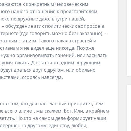
ыражаются к конкретным человеческим
чного нашего отношения к представителям
алеко не дружные даже внутри нашей,
о – обсуждение этих политических вопросов в
тернете (где говорить можно безнаказанно) –
разным статьям. Такого накала страстей и
стианам я не видел еще никогда. Похоже,
 нужно организовывать гонений, или засылать
 их уничтожить. Достаточно одним верующим
 будут драться друг с другом, или обильно
ьствами, ссорясь навсегда.
т о том, кто для нас главный приоритет, чем
е всего влияет, мы скажем: Бог. Или, в крайнем
тветить. Но кто на самом деле формирует наши
совершенно другому: единству, любви,