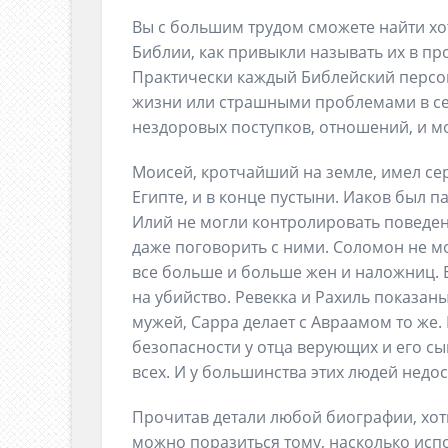
Вы с большим трудом сможете найти хо
Библии, как привыкли называть их в пр
Практически каждый Библейский персо
жизни или страшными проблемами в се
нездоровых поступков, отношений, и м
Моисей, кротчайший на земле, имел се
Египте, и в конце пустыни. Иаков был 
Илий не могли контролировать поведен
даже поговорить с ними. Соломон не м
все больше и больше жен и наложниц. 
на убийство. Ревекка и Рахиль показ
мужей, Сарра делает с Авраамом то же.
безопасности у отца верующих и его сы
всех. И у большинства этих людей недос
Прочитав детали любой биографии, хоть
можно поразиться тому, насколько исп