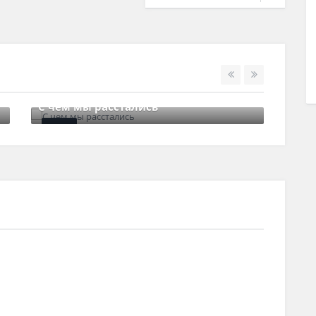
С чем мы расстались
Зак
29 июня , 2017
0 Comments
8