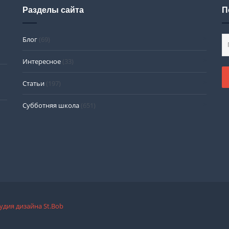
Разделы сайта
П
Блог
(69)
Интересное
(33)
Статьи
(197)
Субботняя школа
(651)
тудия дизайна St.Bob