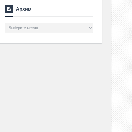
Архив
Архив
оны счастливой общины
 июня , 2017
0 Comments