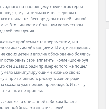
ть одного по-настоящему «великого» героя
оповедях, мультфильмах и телесериалах.
наж отличается беспорядком в своей личной
мье. Это личности с большим количеством
оделей поведения.
рьезные проблемы с темпераментом, и в
паталогическим обманщиком. И он, и священник
ие своих детей и вполне обоснованно боялись
ог остановить свои аппетиты, коллекционируя
Его отец Давид ради примерно того же пошел
аны умело манипулирующими жизнью своих
 Ну а про готовность рискнуть женой ради
на сказано уже немало проповедей. И так – у
татки так и не прошли.
 сколько-то описанной в Ветхом Завете,
орченной была жизнь этих людей.