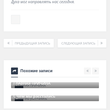
Духа мог направлять нас сегодня.
ПРЕДЫДУЩАЯ ЗАПИСЬ
СЛЕДУЮЩАЯ ЗАПИСЬ
Похожие записи
ГЛАВНАЯ ПРИЧИНА
Законы 
11 июля , 2017
0 Comments
8 июня 
 чем мы расстались
29 июня , 2017
0 Comments