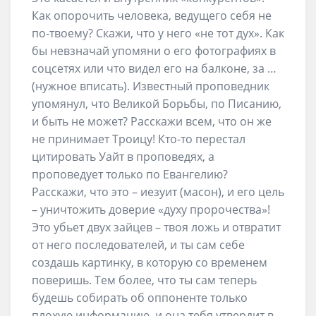
Как опорочить человека, ведущего себя не
по-твоему? Скажи, что у него «не тот дух». Как
бы невзначай упомяни о его фотографиях в
соцсетях или что видел его на балконе, за …
(нужное вписать). Известный проповедник
упомянул, что Великой Борьбы, по Писанию,
и быть не может? Расскажи всем, что он же
не принимает Троицу! Кто-то перестал
цитировать Уайт в проповедях, а
проповедует только по Евангелию?
Расскажи, что это – иезуит (масон), и его цель
– уничтожить доверие «духу пророчества»!
Это убьет двух зайцев – твоя ложь и отвратит
от него последователей, и ты сам себе
создашь картинку, в которую со временем
поверишь. Тем более, что ты сам теперь
будешь собирать об оппоненте только
плохую информацию, и она тебя утвердит в