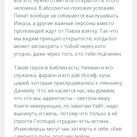
все это, нужно отметить открытость этого
человека. В абсолютно похожих условиях
Пилат вообще не собирается выслушивать
Иисуса, а другие важные персоны вместо
проповедей ждут от Павла взятку. Так что
мы видим принцип открытости, когда Бог
может заговорить с тобой через кого
угодно, даже через того, кто тебе подчинен.
Такие герои в Библии есть: Нееман и его
служанка, фараон и его раб Иосиф, куча
царей, которые прислушивались к пленнику
Даниилу. Что же касается нас, мы думаем,
что это мы, адвентисты – светочи миру.
Книги неверующих, по заветам Уайт, надо
выкинуть и сжечь, потому что только в её
(прости Господи) «трудах» есть истина.
Инаковерцы могут нас затянуть к себе, сбив
с верного пути, поэтому любое