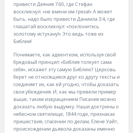
привести Деяния 7:60, где Стефан
воскликнул: «не вмени им греха!» А может
быть, надо было привести Даниила 3:4, где
глашатай воскликнул: «поклонитесь
золотому истукану!» Это ведь тоже из
Библии!
Понимаете, как адвентизм, используя свой
бредовый принцип «Библия толкует сама
себя», искажет эту самую Библию? Церковь
берет не относящиеся друг ко другу тексты и
соединяет их, как ей угодно, чтобы доказать
свои убеждения. И, как мы привели пример
выше, таким извращением Писания можно
доказать любую выдумку. Наши доктрины о
небесном святилище, 1844 годе, признаках
пришествия, спасении по делам, Елене Уайт,
происхождении дьявола доказаны именно